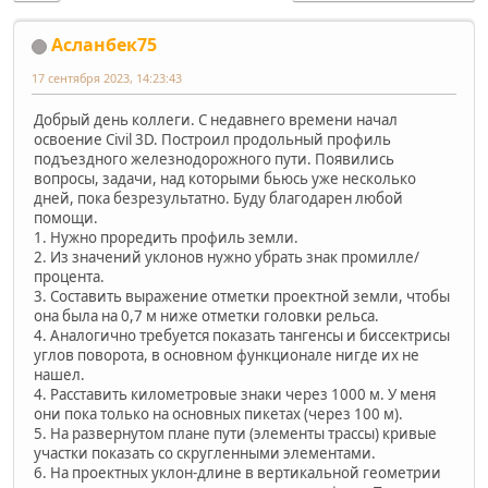
Асланбек75
17 сентября 2023, 14:23:43
Добрый день коллеги. С недавнего времени начал
освоение Civil 3D. Построил продольный профиль
подъездного железнодорожного пути. Появились
вопросы, задачи, над которыми бьюсь уже несколько
дней, пока безрезультатно. Буду благодарен любой
помощи.
1. Нужно проредить профиль земли.
2. Из значений уклонов нужно убрать знак промилле/
процента.
3. Составить выражение отметки проектной земли, чтобы
она была на 0,7 м ниже отметки головки рельса.
4. Аналогично требуется показать тангенсы и биссектрисы
углов поворота, в основном функционале нигде их не
нашел.
4. Расставить километровые знаки через 1000 м. У меня
они пока только на основных пикетах (через 100 м).
5. На развернутом плане пути (элементы трассы) кривые
участки показать со скругленными элементами.
6. На проектных уклон-длине в вертикальной геометрии