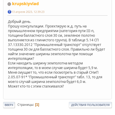
krupskiyvlad
13 апреля 2023, 12:39:23
Добрый день.
Прошу консультации. Проектирую ж.д. путь на
промышленном предприятии (категория пути III-п,
толщина балластного слоя 30 см, земляное полотно
выполняется из глинистого грунта). В таблице 5.14 СП
37.13330.2012 "Промышленный транспорт" отсутствует
толщина 30 см для балластного слоя. Правильно ли будет
найти значение ширины земполотна при помощи
интерполяции?
Если находить ширину земполотна методом
интерполяции, то в моем случае ширина будет 5,9 м.
Меня смущает то, что если посмотреть в старый СНиП
2.05.07-91* "Промышленный транспорт" табл. 13, то для
моего случай ширина земполотна будет 6,0 м.
Может кто-то с этим сталкивался?
Страницы
1
ВВЕРХ
ДЕЙСТВИЯ ПОЛЬЗОВАТЕЛЯ