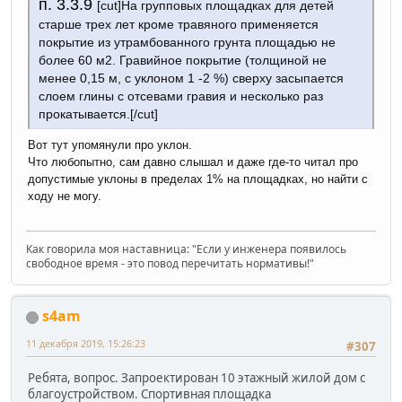
п. 3.3.9
[cut]На групповых площадках для детей
старше трех лет кроме травяного применяется
покрытие из утрамбованного грунта площадью не
более 60 м2. Гравийное покрытие (толщиной не
менее 0,15 м, с уклоном 1 -2 %) сверху засыпается
слоем глины с отсевами гравия и несколько раз
прокатывается.[/cut]
Вот тут упомянули про уклон.
Что любопытно, сам давно слышал и даже где-то читал про
допустимые уклоны в пределах 1% на площадках, но найти с
ходу не могу.
Как говорила моя наставница: "Если у инженера появилось
свободное время - это повод перечитать нормативы!"
s4am
11 декабря 2019, 15:26:23
#307
Ребята, вопрос. Запроектирован 10 этажный жилой дом с
благоустройством. Спортивная площадка