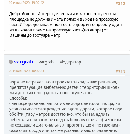
19 июля 2020, 19:02:42
#312
Добрый день. Интересует есть ли в законе что детская
площадка не должна иметь прямой выход на проезжую
часть? Переделываем полностью двор и по проекту один
из выходов прямо на проезжую часть(во дворе) от
машины до тротуара метр
vargrah
vargrah
Модератор
20 июля 2020, 10:02:33
#313
норм не встречал, но в проектах закладываю решения,
препятствующие выбеганию детей с территории школы
или детских площадок на проезжую часть.
Способы:
- непосредственно напротив выхода с детской площадки
устанавливается ограждение вдоль дороги, которое надо
обойти (пару метров достаточно, что бы замедлить
ребенка и при этом не создать большую петлю), а что бы
не создавали диагональных "протоптышей" по газонам -
сажаю изгородь или так же устанавливаю ограждение.