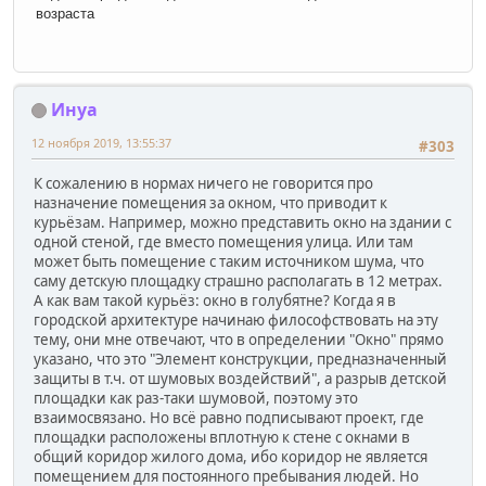
возраста
Инуа
12 ноября 2019, 13:55:37
#303
К сожалению в нормах ничего не говорится про
назначение помещения за окном, что приводит к
курьёзам. Например, можно представить окно на здании с
одной стеной, где вместо помещения улица. Или там
может быть помещение с таким источником шума, что
саму детскую площадку страшно располагать в 12 метрах.
А как вам такой курьёз: окно в голубятне? Когда я в
городской архитектуре начинаю философствовать на эту
тему, они мне отвечают, что в определении "Окно" прямо
указано, что это "Элемент конструкции, предназначенный
защиты в т.ч. от шумовых воздействий", а разрыв детской
площадки как раз-таки шумовой, поэтому это
взаимосвязано. Но всё равно подписывают проект, где
площадки расположены вплотную к стене с окнами в
общий коридор жилого дома, ибо коридор не является
помещением для постоянного пребывания людей. Но