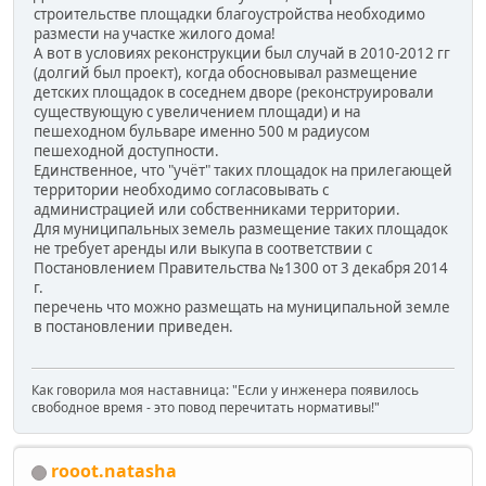
строительстве площадки благоустройства необходимо
размести на участке жилого дома!
А вот в условиях реконструкции был случай в 2010-2012 гг
(долгий был проект), когда обосновывал размещение
детских площадок в соседнем дворе (реконструировали
существующую с увеличением площади) и на
пешеходном бульваре именно 500 м радиусом
пешеходной доступности.
Единственное, что "учёт" таких площадок на прилегающей
территории необходимо согласовывать с
администрацией или собственниками территории.
Для муниципальных земель размещение таких площадок
не требует аренды или выкупа в соответствии с
Постановлением Правительства №1300 от 3 декабря 2014
г.
перечень что можно размещать на муниципальной земле
в постановлении приведен.
Как говорила моя наставница: "Если у инженера появилось
свободное время - это повод перечитать нормативы!"
rooot.natasha