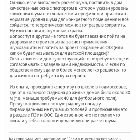
Однако, если выполнить расчет шума, поставить в дом
качественные окна с паспортом в котором указан уровень
снижения шума стеклопакетом и профилем и приложить
норматив уровня шума для конкретного помещения и всё
сойдётся, то теоретически можно этот разрыв сократить.
Ну или поставить шумовые экраны.
Вопрос тут в другом - а готов ли будет заказчик пойти на
удорожание строительства за счет применения
шумозащиты и платить за проект сокращения СЗЗ (или
как он будет называться для детской площадки)?
Опять таки если дом существующий то потребуется ещё и
согласовывать с владельцами недвижимости. И если по
общественному зданию более менее легко решается, то
для жилого потребуется куча нервов.
Из опыта, проходил экспертизу по школе в подмосковье,
где от школьного стадиона до жилых домов было около 30
м (т.е. меньше требуемых 40 для футбольного поля).
Предусматривали плотную рядовую посадку
пирамидальных не пушащих тополей и прописывали это
в разделе ПЗУ и ООС. Единственное что не помню что
писали у себя экологи и делали ли они расчет шума.
Как говорила моя наставница: "Если у инженера появилось