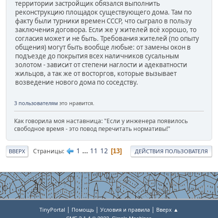
территории застройщик обязался выполнить
реконструкцию площадок существующего дома. Там по
факту были турники времен СССР, что сыграло в пользу
заключения договора. Если же у жителей всё хорошо, то
согласия может и не быть. Требования жителей (по опыту
общения) могут быть вообще любые: от замены окон в
подъезде до покрытия всех наличников сусальным
золотом - зависит от степени наглости и адекватности
жильцов, а так же от восторгов, которые вызывает
возведение нового дома по соседству.
3 пользователям
это нравится.
Как говорила моя наставница: "Если у инженера появилось
свободное время - это повод перечитать нормативы!"
1
...
11
12
Страницы
13
ВВЕРХ
ДЕЙСТВИЯ ПОЛЬЗОВАТЕЛЯ
|
|
|
TinyPortal
Помощь
Условия и правила
Вверх ▲