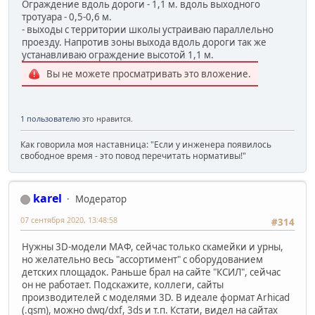
Ограждение вдоль дороги - 1,1 м. вдоль выходного
тротуара - 0,5-0,6 м.
- выходы с территории школы устраиваю параллельно
проезду. Напротив зоны выхода вдоль дороги так же
устанавливаю ограждение высотой 1,1 м.
Вы не можете просматривать это вложение.
1 пользователю
это нравится.
Как говорила моя наставница: "Если у инженера появилось
свободное время - это повод перечитать нормативы!"
karel
Модератор
07 сентября 2020, 13:48:58
#314
Нужны 3D-модели МАФ, сейчас только скамейки и урны,
но желательно весь "ассортимент" с оборудованием
детских площадок. Раньше брал на сайте "КСИЛ", сейчас
он не работает. Подскажите, коллеги, сайты
производителей с моделями 3D. В идеале формат Arhicad
(.gsm), можно dwg/dxf, 3ds и т.п. Кстати, видел на сайтах