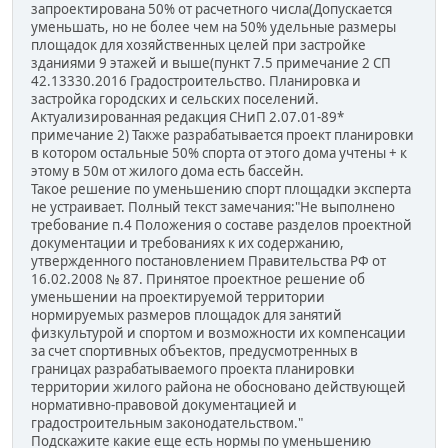
запроектирована 50% от расчетного числа(Допускается
уменьшать, но не более чем на 50% удельные размеры
площадок для хозяйственных целей при застройке
зданиями 9 этажей и выше(пункт 7.5 примечание 2 СП
42.13330.2016 Градостроительство. Планировка и
застройка городских и сельских поселений.
Актуализированная редакция СНиП 2.07.01-89*
примечание 2) Также разрабатывается проект планировки
в котором остальные 50% спорта от этого дома учтены + к
этому в 50м от жилого дома есть бассейн.
Такое решение по уменьшению спорт площадки эксперта
не устраивает. Полный текст замечания:"Не выполнено
требование п.4 Положения о составе разделов проектной
документации и требованиях к их содержанию,
утвержденного постановлением Правительства РФ от
16.02.2008 № 87. Принятое проектное решение об
уменьшении на проектируемой территории
нормируемых размеров площадок для занятий
физкультурой и спортом и возможности их компенсации
за счет спортивных объектов, предусмотренных в
границах разрабатываемого проекта планировки
территории жилого района не обосновано действующей
нормативно-правовой документацией и
градостроительным законодательством."
Подскажите какие еще есть нормы по уменьшению