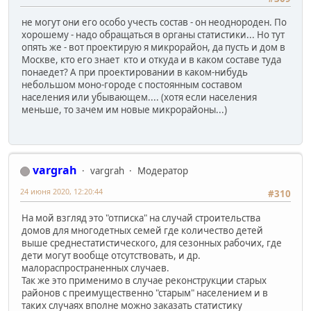
не могут они его особо учесть состав - он неоднороден. По
хорошему - надо обращаться в органы статистики... Но тут
опять же - вот проектирую я микрорайон, да пусть и дом в
Москве, кто его знает кто и откуда и в каком составе туда
понаедет? А при проектировании в каком-нибудь
небольшом моно-городе с постоянным составом
населения или убывающем.... (хотя если населения
меньше, то зачем им новые микрорайоны...)
vargrah
vargrah
Модератор
24 июня 2020, 12:20:44
#310
На мой взгляд это "отписка" на случай строительства
домов для многодетных семей где количество детей
выше среднестатистического, для сезонных рабочих, где
дети могут вообще отсутствовать, и др.
малораспространенных случаев.
Так же это применимо в случае реконструкции старых
районов с преимущественно "старым" населением и в
таких случаях вполне можно заказать статистику