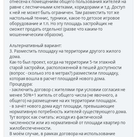
отнесена к помещениям общего пользования жителей на
равне с лестничными клетками, коридорами и т.д. Доступ
к ней не может быть ограничен. Там разместить тот же
настольный теннис, турники, какое-то детское игровое
оборудование и т.п. Но эту площадь застройщик не
сможет продать отдельно! (разве что каким-то
мошенническим образом).
Альтернативный вариант:
3. Разместить площадку на территории другого жилого
дома.
Как-то был проект, когда на территории 5-ти этажной
старой застройки, расположенной в пешей доступности
(вопрос - сколько это в метрах?) разместили площадку,
которая вошла в расчет площадей нового дома.
Процедура:
- заключить договор с жителями при условии согласия не
менее 50%+1 житель от общего числа (не явочного, а
общего) на размещение на их территории площадок.
- в зачёт нового дома идут площади, превышающие
нормативную потребность жителей существующего дома.
Тут вопрос как считать: исходя из фактической
численности или из нормативной от площади квартир по
жилобеспеченности.
В моём случае, в рамках договора на использование