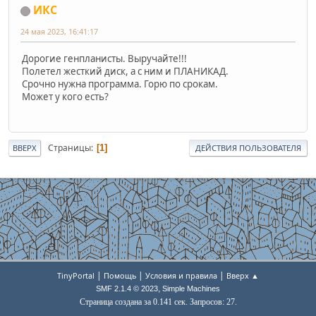
ИКС
24 мая 2023, 16:41:17
Дорогие генпланисты. Выручайте!!!
Полетел жесткий диск, а с ним и ПЛАНИКАД.
Срочно нужна программа. Горю по срокам.
Может у кого есть?
Страницы
1
ВВЕРХ
ДЕЙСТВИЯ ПОЛЬЗОВАТЕЛЯ
|
|
|
TinyPortal
Помощь
Условия и правила
Вверх ▲
,
SMF 2.1.4 © 2023
Simple Machines
Страница создана за 0.141 сек. Запросов: 27.