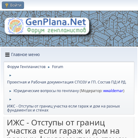
Войти
Главное меню
Форум Генпланистов
Forum
►
►
Проектная и Рабочая документация СПОЗУ и ГП. Состав ПД И РД.
Юридичеcкие вопросы по генплану
(Модератор:
wwaldemar
)
►
►
ИЖС - Отступы от границ участка если гараж и дом на разных
фундаментах и стенах
ИЖС - Отступы от границ
участка если гараж и дом на