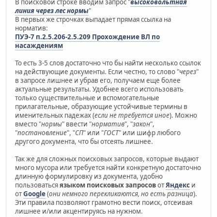
В поисковой строке вводим запрос "
высоковольтная
линия через лес нормы
"
В первых же строчках выпадает прямая ссылка на
норматив:
ПУЭ-7 п.2.5.206-2.5.209 Прохождение ВЛ по
насаждениям
То есть 3-5 слов достаточно что бы найти несколько ссылок
на действующие документы. Если честно, то слово "
через
"
в запросе лишнее и убрав его, получаем еще более
актуальные результаты. Удобнее всего использовать
только существительные и вспомогательные
прилагательные, образующие устойчивые термины в
именительных падежах (
если не требуется иное
). Можно
вместо "
нормы
" ввести "
норматив
", "
закон
",
"
постановление
", "
СП
" или "
ГОСТ
" или шифр любого
другого документа, что бы отсеять лишнее.
Так же для сложных поисковых запросов, которые выдают
много мусора или требуется найти конкретную достаточно
длинную формулировку из документа, удобно
пользоваться
языком поисковых запросов
от
Яндекс
и
от
Google
(
они немного перекликаются, но есть разница
).
Эти правила позволяют грамотно вести поиск, отсеивая
лишнее и/или акцентируясь на нужном.