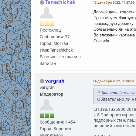
Tanechichek
13 декабря 2022, 14:27:56
Добрый день, коллеги.
Проектируем благоустр
пешеходную дорожку. т
Обязательно ли на это
Постоялец
Во вложении картинка 
Сообщения: 37
Спасибо
Город: Москва
Имя: Tanechichek
Работаю: генпланист
Записан
vargrah
14 декабря 2022, 09:06:51
vargrah
Цитата: Tanechiche
Модератор
Обязательно ли н
СП 398.1325800.201
4.8 При проектиров
подпорных стен, пе
Сообщения: 1 454
решений этих объек
Город: Воронеж
Имя: Фёдор