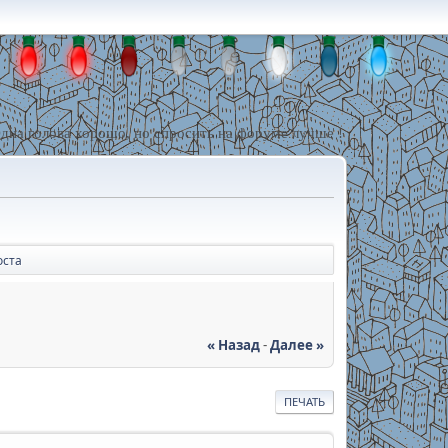
дна голова хорошо, но спросить на форуме лучше !
оста
« Назад
-
Далее »
ПЕЧАТЬ