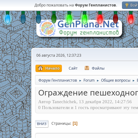
Добро пожаловать на
Форум Генпланистов
.
Вой
06 августа 2026, 12:37:23
Начало
Сайт
Файлы
Форум Генпланистов
Forum
Общие вопросы
►
►
►
Ограждение пешеходног
Автор Tanechichek, 13 декабря 2022, 14:27:56
0 Пользователи и 1 гость просматривают эту тем
Страницы
1
ВНИЗ