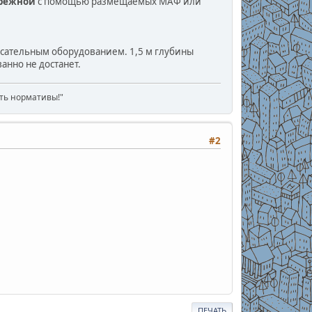
ережной
с помощью размещаемых МАФ или
асательным оборудованием. 1,5 м глубины
анно не достанет.
ать нормативы!"
#2
ПЕЧАТЬ