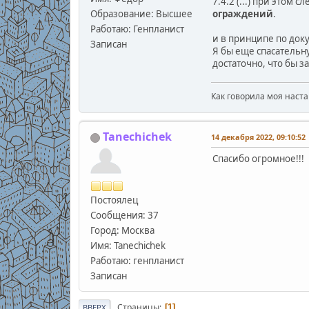
7.4.2 (...) при этом с
Образование: Высшее
ограждений
.
Работаю: Генпланист
и в принципе по док
Записан
Я бы еще спасательн
достаточно, что бы з
Как говорила моя наста
Tanechichek
14 декабря 2022, 09:10:52
Спасибо огромное!!!
Постоялец
Сообщения: 37
Город: Москва
Имя: Tanechichek
Работаю: генпланист
Записан
Страницы
1
ВВЕРХ