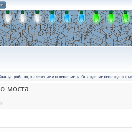
ти
О
Благоустройство, озеленение и освещение
Ограждение пешеходного м
►
о моста
у.