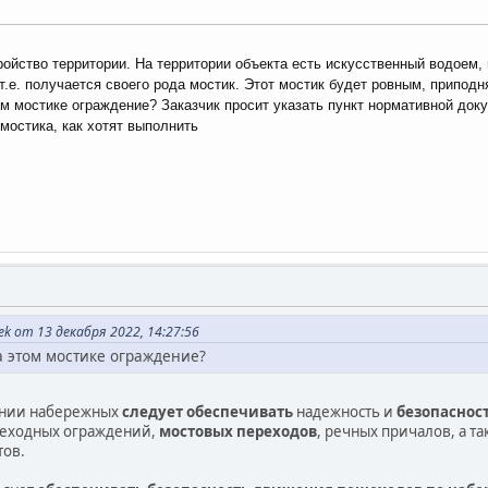
ойство территории. На территории объекта есть искусственный водоем, 
.е. получается своего рода мостик. Этот мостик будет ровным, приподн
м мостике ограждение? Заказчик просит указать пункт нормативной док
мостика, как хотят выполнить
k от 13 декабря 2022, 14:27:56
а этом мостике ограждение?
8
ании набережных
следует обеспечивать
надежность и
безопаснос
шеходных ограждений,
мостовых переходов
, речных причалов, а т
тов.