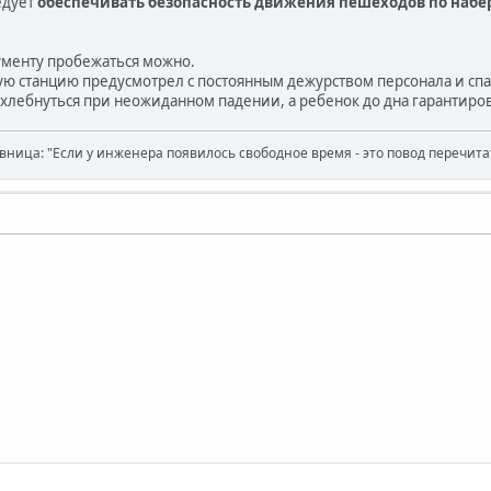
ледует
обеспечивать безопасность движения пешеходов по наб
ументу пробежаться можно.
ую станцию предусмотрел с постоянным дежурством персонала и сп
ахлебнуться при неожиданном падении, а ребенок до дна гарантиров
вница: "Если у инженера появилось свободное время - это повод перечит