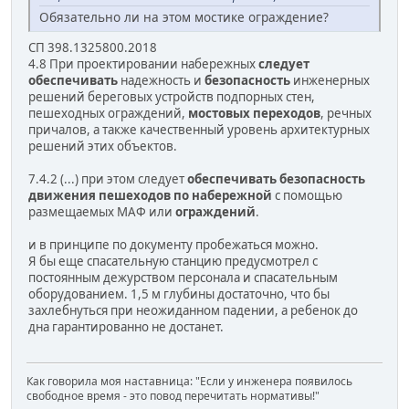
Обязательно ли на этом мостике ограждение?
СП 398.1325800.2018
4.8 При проектировании набережных
следует
обеспечивать
надежность и
безопасность
инженерных
решений береговых устройств подпорных стен,
пешеходных ограждений,
мостовых переходов
, речных
причалов, а также качественный уровень архитектурных
решений этих объектов.
7.4.2 (...) при этом следует
обеспечивать безопасность
движения пешеходов по набережной
с помощью
размещаемых МАФ или
ограждений
.
и в принципе по документу пробежаться можно.
Я бы еще спасательную станцию предусмотрел с
постоянным дежурством персонала и спасательным
оборудованием. 1,5 м глубины достаточно, что бы
захлебнуться при неожиданном падении, а ребенок до
дна гарантированно не достанет.
Как говорила моя наставница: "Если у инженера появилось
свободное время - это повод перечитать нормативы!"