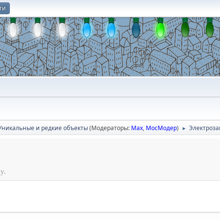
ти
О
Уникальные и редкие объекты
(Модераторы:
Max
,
МосМодер
)
Электроза
►
у.