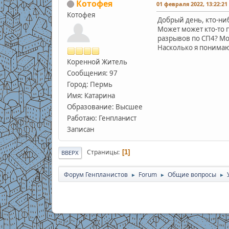
Котофея
01 февраля 2022, 13:22:21
Котофея
Добрый день, кто-ни
Может может кто-то п
разрывов по СП4? Мо
Насколько я понимаю
Коренной Житель
Сообщения: 97
Город: Пермь
Имя: Катарина
Образование: Высшее
Работаю: Генпланист
Записан
Страницы
1
ВВЕРХ
Форум Генпланистов
Forum
Общие вопросы
►
►
►