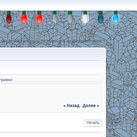
дна голова хорошо, но спросить на форуме лучше !
правки
« Назад
-
Далее »
ПЕЧАТЬ