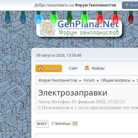
Добро пожаловать на
Форум Генпланистов
.
Вой
09 августа 2026, 13:56:48
Начало
Сайт
Файлы
Форум Генпланистов
Forum
Общие вопросы
►
►
►
Электрозаправки
Автор Котофея, 01 февраля 2022, 13:22:21
0 Пользователи и 1 гость просматривают эту тем
Страницы
1
ВНИЗ