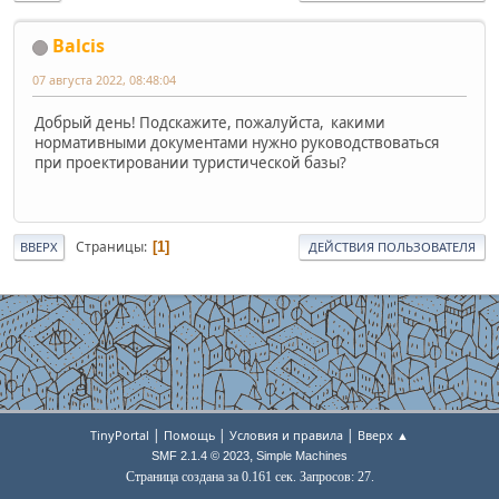
Balcis
07 августа 2022, 08:48:04
Добрый день! Подскажите, пожалуйста, какими
нормативными документами нужно руководствоваться
при проектировании туристической базы?
Страницы
1
ВВЕРХ
ДЕЙСТВИЯ ПОЛЬЗОВАТЕЛЯ
|
|
|
TinyPortal
Помощь
Условия и правила
Вверх ▲
,
SMF 2.1.4 © 2023
Simple Machines
Страница создана за 0.161 сек. Запросов: 27.