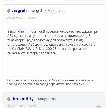
vargrah
vargrah
Модератор
29 марта 2011, 16:28:06
выполняю ГП посёлка.В посёлке находится площадка при
АЗС с десятком цистерн с топливом на прилегающей
территории (судя по всему для сельхозтехники)
от площадки АЗС до площадки с цистернами около 70 м.
по СанПиН 2.2.1._2.1.1.1200-03 не нашёл размеров
санзоны от цистерн с топливом...
Как говорила моя наставница: "Если у инженера появилось
свободное время - это повод перечитать нормативы!"
tim-dmitriy
Модератор
29 марта 2011, 16:42:06
#1