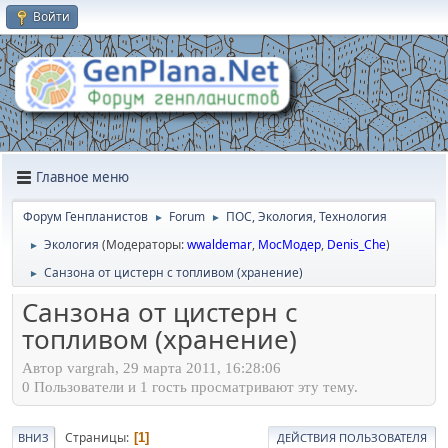
Войти
Главное меню
Форум Генпланистов
Forum
ПОС, Экология, Технология
►
►
Экология
(Модераторы:
wwaldemar
,
МосМодер
,
Denis_Che
)
►
Санзона от цистерн с топливом (хранение)
►
Санзона от цистерн с
топливом (хранение)
Автор vargrah, 29 марта 2011, 16:28:06
0 Пользователи и 1 гость просматривают эту тему.
Страницы
1
ВНИЗ
ДЕЙСТВИЯ ПОЛЬЗОВАТЕЛЯ