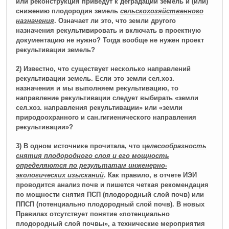
или реконструкция приведут к деградации земель и (или)
снижению плодородия земель
сельскохозяйственного
назначения
. Означает ли это, что земли другого
назначения рекультивировать и включать в проектную
документацию не нужно? Тогда вообще не нужен проект
рекультивации земель?
2)
Известно, что существует несколько направлений
рекультивации земель. Если это земли сел.хоз.
назначения и мы выполняем рекультивацию, то
направление рекультивации следует выбирать «земли
сел.хоз. направления рекультивации» или «земли
природоохранного и сан.гигиенического направления
рекультивации»?
3) В одном источнике прочитала, что ц
елесообразность
снятия плодородного слоя и его мощность
определяются по результатам инженерно-
экологических изысканий
. Как правило, в отчете ИЭИ
проводится анализ почв и пишется четкая рекомендация
по мощности снятия ПСП (плодородный слой почв) или
ППСП (потенциально плодородный слой почв). В
новых
Правилах отсутствует понятие «потенциально
плодородный слой почвы», а технические мероприятия