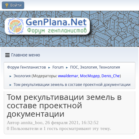
Войти
Главное меню
Форум Генпланистов
Forum
ПОС, Экология, Технология
►
►
Экология
(Модераторы:
wwaldemar
,
МосМодер
,
Denis_Che
)
►
Том рекультивации земель в составе проектной документации
►
Том рекультивации земель в
составе проектной
документации
Автор annita_boo, 26 февраля 2021, 16:32:52
0 Пользователи и 1 гость просматривают эту тему.