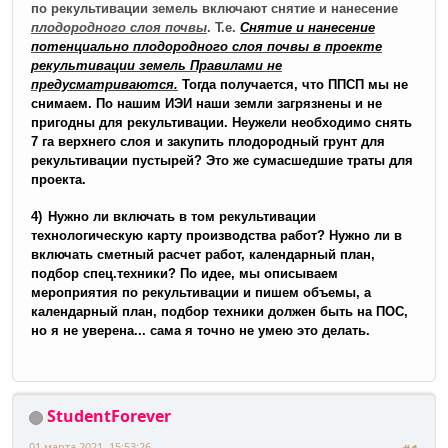
по рекультивации земель включают снятие и нанесение
плодородного слоя почвы
.
Т.е.
Снятие и нанесение
потенциально плодородного слоя почвы в проекте
рекультивации земель Правилами не
предусматриваются.
Тогда получается, что ППСП мы не
снимаем. По нашим ИЭИ наши земли загрязнены и не
пригодны для рекультивации. Неужели необходимо снять
7 га верхнего слоя и закупить плодородный грунт для
рекультивации пустырей? Это же сумасшедшие траты для
проекта.
4)
Нужно ли включать в том рекультивации
технологическую карту производства работ? Нужно ли в
включать сметный расчет работ, календарный план,
подбор спец.техники? По идее, мы описываем
мероприятия по рекультивации и пишем объемы, а
календарный план, подбор техники должен быть на ПОС,
но я не уверена... сама я точно не умею это делать.
StudentForever
01 марта 2021, 15:53:26