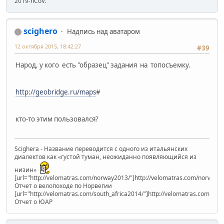
2019-nCoV.
scighero
Надпись над аватаром
12 октября 2015, 18:42:27
#39
Народ, у кого есть "образец" задания на топосъемку.
http://geobridge.ru/maps
#
кто-то этим пользовался?
Scighera - Название переводится с одного из итальянских
диалектов как «густой туман, неожиданно появляющийся из
низин»
[url="http://velomatras.com/norway2013/"]http://velomatras.com/norway20
Отчет о велопоходе по Норвегии
[url="http://velomatras.com/south_africa2014/"]http://velomatras.com/sout
Отчет о ЮАР