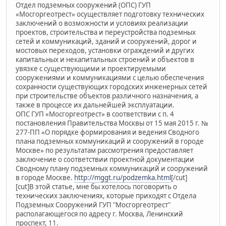
Отдел подземных сооружений (ОПС) ГУП
«Мосгоргеотрест» осуществляет подготовку технических
заключений о возможности и условиях реализации
проектов, строительства и переустройства подземных
сетей и коммуникаций, зданий и сооружений, дорог и
мостовых переходов, установки ограждений и других
капитальных и некапитальных строений и объектов в
увязке с существующими и проектируемыми
сооружениями и коммуникациями с целью обеспечения
сохранности существующих городских инженерных сетей
при строительстве объектов различного назначения, а
также в процессе их дальнейшей эксплуатации.
ОПС ГУП «Мосгоргеотрест» в соответствии с п. 4
постановления Правительства Москвы от 15 мая 2015 г. №
277-ПП «О порядке формирования и ведения Сводного
плана подземных коммуникаций и сооружений в городе
Москве» по результатам рассмотрения предоставляет
заключение о соответствии проектной документации
Сводному плану подземных коммуникаций и сооружений
в городе Москве.
http://mggt.ru/podzemka.html
[/cut]
[cut]В этой статье, мне бы хотелось поговорить о
технических заключениях, которые приходят с Отдела
Подземных Сооружений ГУП "Мосгоргеотрест"
располагающегося по адресу г. Москва, Ленинский
проспект, 11.