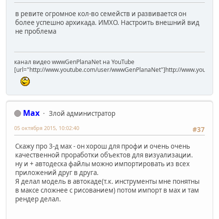
в ревите огромное кол-во семейств и развивается он
более успешно архикада. ИМХО. Настроить внешний вид
не проблема
канал видео wwwGenPlanaNet на YouTube
[url="http://www.youtube.com/user/wwwGenPlanaNet"]http://www.youtub
Max
Злой администратор
05 октября 2015, 10:02:40
#37
Скажу про 3-д мах - он хорош для профи и очень очень
качественной проработки объектов для визуализации.
ну и + автодеска файлы можно импортировать из всех
приложений друг в друга.
Я делал модель в автокаде(т.к. инструменты мне понятны
в максе сложнее с рисованием) потом импорт в мах и там
рендер делал.