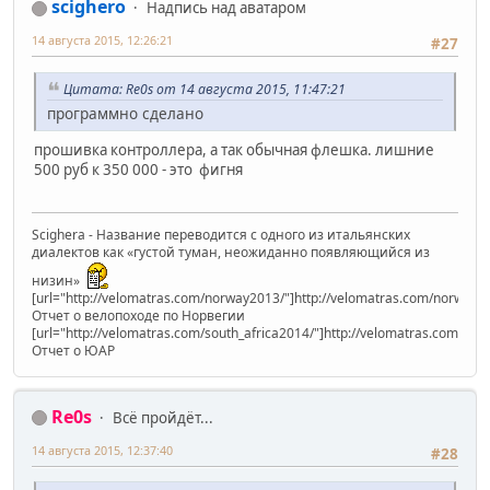
scighero
Надпись над аватаром
14 августа 2015, 12:26:21
#27
Цитата: Re0s от 14 августа 2015, 11:47:21
программно сделано
прошивка контроллера, а так обычная флешка. лишние
500 руб к 350 000 - это фигня
Scighera - Название переводится с одного из итальянских
диалектов как «густой туман, неожиданно появляющийся из
низин»
[url="http://velomatras.com/norway2013/"]http://velomatras.com/norway20
Отчет о велопоходе по Норвегии
[url="http://velomatras.com/south_africa2014/"]http://velomatras.com/sout
Отчет о ЮАР
Re0s
Всё пройдёт...
14 августа 2015, 12:37:40
#28