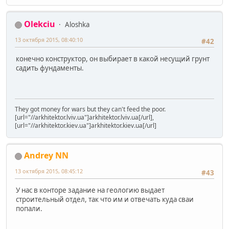
Olekciu
Aloshka
13 октября 2015, 08:40:10
#42
конечно конструктор, он выбирает в какой несущий грунт
садить фундаменты.
They got money for wars but they can't feed the poor.
[url="//arkhitektor.lviv.ua"]arkhitektor.lviv.ua[/url],
[url="//arkhitektor.kiev.ua"]arkhitektor.kiev.ua[/url]
Andrey NN
13 октября 2015, 08:45:12
#43
У нас в конторе задание на геологию выдает
строительный отдел, так что им и отвечать куда сваи
попали.