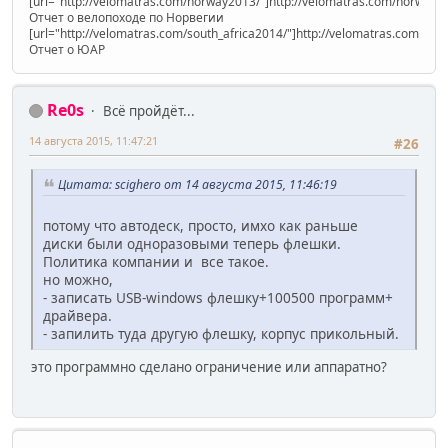
[url="http://velomatras.com/norway2013/"]http://velomatras.com/norway20
Отчет о велопоходе по Норвегии
[url="http://velomatras.com/south_africa2014/"]http://velomatras.com/sout
Отчет о ЮАР
Re0s
Всё пройдёт...
14 августа 2015, 11:47:21
#26
Цитата: scighero от 14 августа 2015, 11:46:19
потому что автодеск, просто, имхо как раньше
диски были одноразовыми теперь флешки.
Политика компании и все такое.
но можно,
- записать USB-windows флешку+100500 программ+
драйвера.
- запилить туда другую флешку, корпус прикольный.
это программно сделано ограничение или аппаратно?