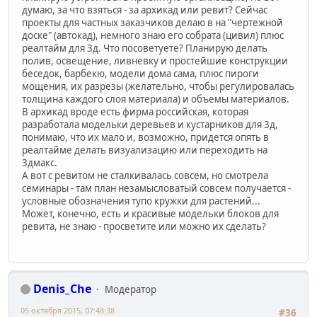
думаю, за что взяться - за архикад или ревит? Сейчас
проекты для частных заказчиков делаю в на "чертежной
доске" (автокад), немного знаю его собрата (цивил) плюс
реалтайм для 3д. Что посоветуете? Планирую делать
полив, освещение, ливневку и простейшие конструкции
беседок, барбекю, модели дома сама, плюс пироги
мощения, их разрезы (желательно, чтобы регулировалась
толщина каждого слоя материала) и объемы материалов.
В архикад вроде есть фирма российская, которая
разработала модельки деревьев и кустарников для 3д,
понимаю, что их мало и, возможно, придется опять в
реалтайме делать визуализацию или переходить на
3дмакс.
А вот с ревитом не сталкивалась совсем, но смотрела
семинары - там план незамысловатый совсем получается -
условные обозначения тупо кружки для растений...
Может, конечно, есть и красивые модельки блоков для
ревита, не знаю - просветите или можно их сделать?
Denis_Che
Модератор
05 октября 2015, 07:48:38
#36