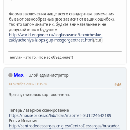
Форма заключения чаще всего стандартная, замечания
бывают разнообразные (все зависит от ваших ошибок),
так что запоминайте их, будьте внимательнее и не
допускайте их в будущем.
http://world-engineer.ru/soglasovanie/texnicheskie-
zaklyucheniya-iz-ops-gup-mosgorgeotrest.html
[/cut]
Генплан - это то, что нас объединяет!
Max
Злой администратор
14 октября 2015, 11:35:36
#46
Эра спутниковых карт окончена.
Теперь лазерное сканирование
https://houseprices.io/lab/lidar/map?ref=SU1224642189
Есть и Испания
http://centrodedescargas.cnig.es/CentroDescargas/buscador.