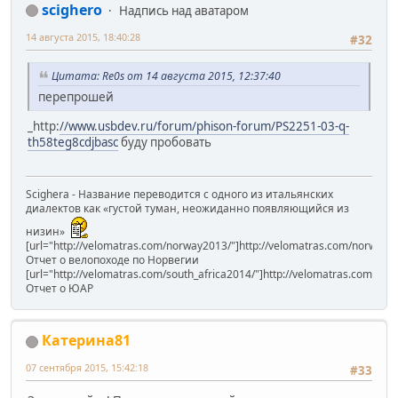
scighero
Надпись над аватаром
14 августа 2015, 18:40:28
#32
Цитата: Re0s от 14 августа 2015, 12:37:40
перепрошей
_http:
//www.usbdev.ru/forum/phison-forum/PS2251-03-q-
th58teg8cdjbasc
буду пробовать
Scighera - Название переводится с одного из итальянских
диалектов как «густой туман, неожиданно появляющийся из
низин»
[url="http://velomatras.com/norway2013/"]http://velomatras.com/norway20
Отчет о велопоходе по Норвегии
[url="http://velomatras.com/south_africa2014/"]http://velomatras.com/sout
Отчет о ЮАР
Катерина81
07 сентября 2015, 15:42:18
#33