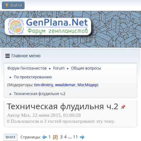
Войти
Главное меню
Форум Генпланистов
Forum
Общие вопросы
►
►
По проектированию
►
(Модераторы:
tim-dmitriy
,
wwaldemar
,
МосМодер
)
Техническая флудильня ч.2
►
Техническая флудильня ч.2
Автор Max, 22 июня 2015, 01:00:28
0 Пользователи и 3 гостей просматривают эту тему.
1
3
4
...
11
Страницы
2
ВНИЗ