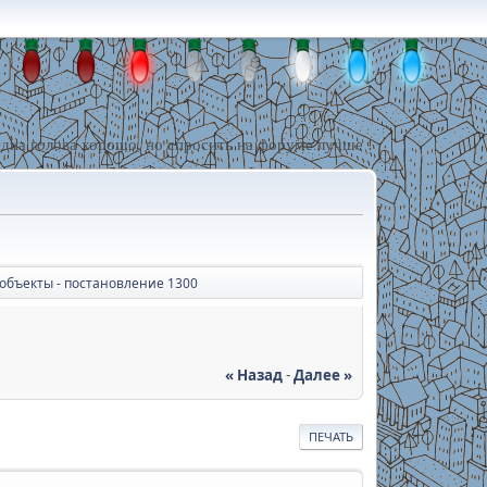
дна голова хорошо, но спросить на форуме лучше !
объекты - постановление 1300
« Назад
-
Далее »
ПЕЧАТЬ