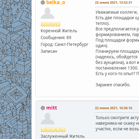
belka_o
22 июня 2021, 13:52:31
Уважаемые коллеги,
Есть две площадки од
тепло).
Все предполагается 
Коренной Житель
формированием, пара
Сообщения: 89
Под площадки формир
Город: Санкт-Петербург
один).
Записан
Планируем площадки 
(надеюсь, обойдется
без аукциона), а во
постановление 1300.
Есть у кого-то опыт
Заранее спасибо.
mitt
22 июня 2021, 16:56:16
Только смотрите акту
наверняка не скажу 
участке, если не воз
Заслуженный Житель