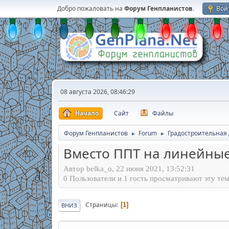
Добро пожаловать на
Форум Генпланистов
.
Вой
08 августа 2026, 08:46:29
Начало
Сайт
Файлы
Форум Генпланистов
Forum
Градостроительная
►
►
Вместо ППТ на линейные
Автор belka_o, 22 июня 2021, 13:52:31
0 Пользователи и 1 гость просматривают эту тем
Страницы
1
ВНИЗ