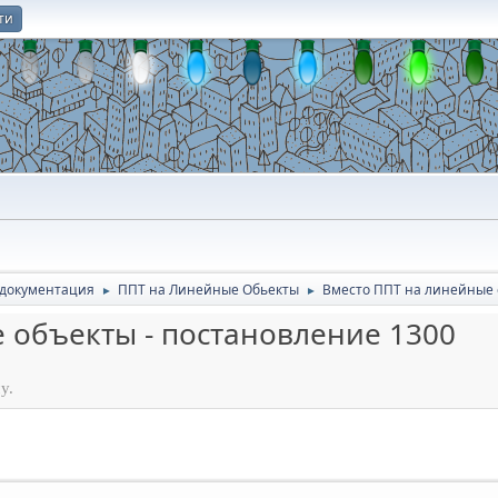
ти
О
 документация
ППТ на Линейные Обьекты
Вместо ППТ на линейные 
►
►
 объекты - постановление 1300
у.