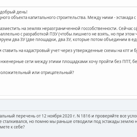
 добрый день!
ного объекта капитального строительства. Между ними - эстакада с
разместить на землях неразграниченной госсобственности. Сейчас 
ллельно с разработкой ПЗУ (чтобы лишнего не взять, но при этом ч
уем два ЗУ (две площадки, два ЗУ, которые потом объединим в е
ставить на кадастровый учет через утвержденные схемы на кпт и б
т инженерные сети между этими площадками хочу пройти без ППТ, б
? Положительный или отрицательный?
альный перечень от 12 ноября 2020 г. N 1816 и проверяйте все услов
не сталкивался, но помню мы раньше отводили под эстакады землю н
ьмете к себе?