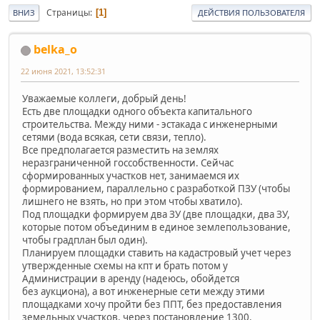
Страницы
1
ВНИЗ
ДЕЙСТВИЯ ПОЛЬЗОВАТЕЛЯ
belka_o
22 июня 2021, 13:52:31
Уважаемые коллеги, добрый день!
Есть две площадки одного объекта капитального
строительства. Между ними - эстакада с инженерными
сетями (вода всякая, сети связи, тепло).
Все предполагается разместить на землях
неразграниченной госсобственности. Сейчас
сформированных участков нет, занимаемся их
формированием, параллельно с разработкой ПЗУ (чтобы
лишнего не взять, но при этом чтобы хватило).
Под площадки формируем два ЗУ (две площадки, два ЗУ,
которые потом объединим в единое землепользование,
чтобы градплан был один).
Планируем площадки ставить на кадастровый учет через
утвержденные схемы на кпт и брать потом у
Администрации в аренду (надеюсь, обойдется
без аукциона), а вот инженерные сети между этими
площадками хочу пройти без ППТ, без предоставления
земельных участков, через постановление 1300.