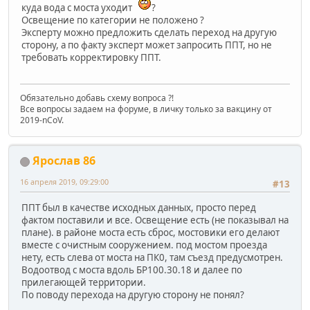
куда вода с моста уходит
?
Освещение по категории не положено ?
Эксперту можно предложить сделать переход на другую
сторону, а по факту эксперт может запросить ППТ, но не
требовать корректировку ППТ.
Обязательно добавь схему вопроса ?!
Все вопросы задаем на форуме, в личку только за вакцину от
2019-nCoV.
Ярослав 86
16 апреля 2019, 09:29:00
#13
ППТ был в качестве исходных данных, просто перед
фактом поставили и все. Освещение есть (не показывал на
плане). в районе моста есть сброс, мостовики его делают
вместе с очистным сооружением. под мостом проезда
нету, есть слева от моста на ПК0, там съезд предусмотрен.
Водоотвод с моста вдоль БР100.30.18 и далее по
прилегающей территории.
По поводу перехода на другую сторону не понял?