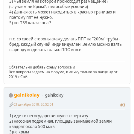
3) Чья земля на которой происходит размещение?
(случаем не Крым?, там особые условия)
4) Данная сеть может находиться в красных границах и
поэтому ппт не нужно.
5) по ПЗЗ какая зона ?
п.с. со своей стороны скажу делать ППТ на "200м" трубы -
бред, каждый случай индивидуален. Землю можно взять
в аренду и сделать только ППО и всё.
Обязательно добавь схему вопроса ?!
Все вопросы задаем на форуме, в личку только за вакцину от
2019-nCoV.
galnikolay
galnikolay
03 декабря 2018, 20:52:01
#3
1) идет в негосударственную экспертизу
2) насосная подземная, площадь занимаемой земли
квадрат около 500 м.кв
3)не крым