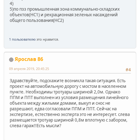
4)
5)по пзз промышленная зона коммунально-складских
объектов(НС1) и рекрационная зеленых насаждений
общего пользования(НС2)
1 пользователю
это нравится.
Ярослав 86
09 апреля 2019, 20:45:25
#4
Здравствуйте, подскажите возникла такая ситуация. Есть
проект на автомобильную дорогу с мостом в населенном
пункте. Необходимы тротуары шириной 2,0м. Однако
ППМ и ППТ выполнен из условия размещения линейного
объекта между жилыми домами, выкуп и снос не
разрешают, едва согласовали ППМ и ППТ. Сейчас на
экспертизе, естественно эксперта это не интересует. слева
размещается тротуар шириной 0,8м вплотную с забором,
слева гараж!!Есть мысли?