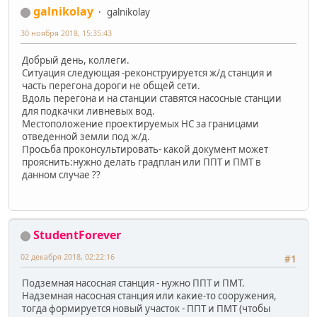
galnikolay
galnikolay
30 ноября 2018, 15:35:43
Добрый день, коллеги.
Ситуация следующая -реконструируется ж/д станция и
часть перегона дороги не общей сети.
Вдоль перегона и на станции ставятся насосные станции
для подкачки ливневых вод.
Местоположение проектируемых НС за границами
отведенной земли под ж/д.
Просьба проконсультировать- какой документ может
прояснить:нужно делать градплан или ППТ и ПМТ в
данном случае ??
StudentForever
02 декабря 2018, 02:22:16
#1
Подземная насосная станция - нужно ППТ и ПМТ.
Надземная насосная станция или какие-то сооружения,
тогда формируется новый участок - ППТ и ПМТ (чтобы