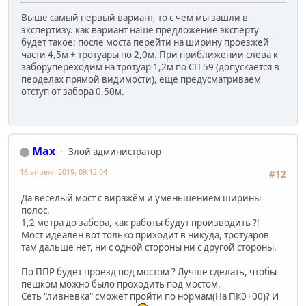
Выше самый первый вариант, то с чем мы зашли в
экспертизу. как вариант наше предложение эксперту
будет такое: после моста перейти на ширину проезжей
части 4,5м + тротуары по 2,0м. При приближении слева к
заборупереходим на тротуар 1,2м по СП 59 (допускается в
перделах прямой видимости), еще предусматриваем
отступ от забора 0,50м.
Max
Злой администратор
16 апреля 2019, 09:12:04
#12
Да веселый мост с виражём и уменьшением ширины
полос.
1,2 метра до забора, как работы будут производить ?!
Мост идеален вот только приходит в никуда, тротуаров
там дальше нет, ни с одной стороны ни с другой стороны.
По ППР будет проезд под мостом ? Лучше сделать, чтобы
пешком можно было проходить под мостом.
Сеть "ливневка" сможет пройти по нормам(На ПК0+00)? И