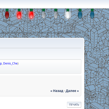
дна голова хорошо, но спросить на форуме лучше !
р
,
Denis_Che
)
« Назад
-
Далее »
ПЕЧАТЬ