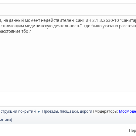
, на данный момент недействителен СанПиН 2.1.3.2630-10 "Санит
ствляющим медицинскую деятельность", где было указано расстояние
асстояние тбо ?
онструкции покрытий
Проезды, площадки, дороги
(Модераторы:
МосМоде
►
иника)
Пер