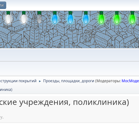
ти
О
онструкции покрытий
Проезды, площадки, дороги
(Модераторы:
МосМоде
►
иника)
ские учреждения, поликлиника)
у.