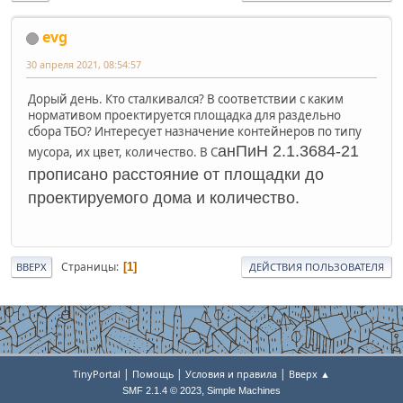
evg
30 апреля 2021, 08:54:57
Дорый день. Кто сталкивался? В соответствии с каким
нормативом проектируется площадка для раздельно
сбора ТБО? Интересует назначение контейнеров по типу
анПиН 2.1.3684-21
мусора, их цвет, количество. В С
прописано расстояние от площадки до
проектируемого дома и количество.
Страницы
1
ВВЕРХ
ДЕЙСТВИЯ ПОЛЬЗОВАТЕЛЯ
|
|
|
TinyPortal
Помощь
Условия и правила
Вверх ▲
,
SMF 2.1.4 © 2023
Simple Machines