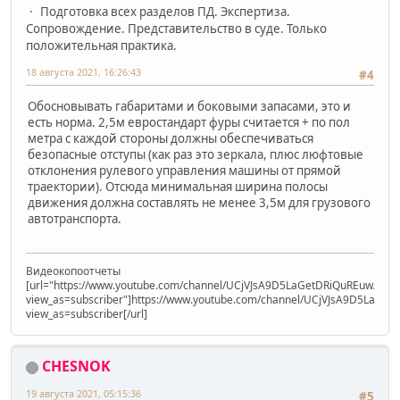
Подготовка всех разделов ПД. Экспертиза.
Сопровождение. Представительство в суде. Только
положительная практика.
18 августа 2021, 16:26:43
#4
Обосновывать габаритами и боковыми запасами, это и
есть норма. 2,5м евростандарт фуры считается + по пол
метра с каждой стороны должны обеспечиваться
безопасные отступы (как раз это зеркала, плюс люфтовые
отклонения рулевого управления машины от прямой
траектории). Отсюда минимальная ширина полосы
движения должна составлять не менее 3,5м для грузового
автотранспорта.
Видеокопоотчеты
[url="https://www.youtube.com/channel/UCjVJsA9D5LaGetDRiQuREuw/vide
view_as=subscriber"]https://www.youtube.com/channel/UCjVJsA9D5LaGet
view_as=subscriber[/url]
CHESNOK
19 августа 2021, 05:15:36
#5