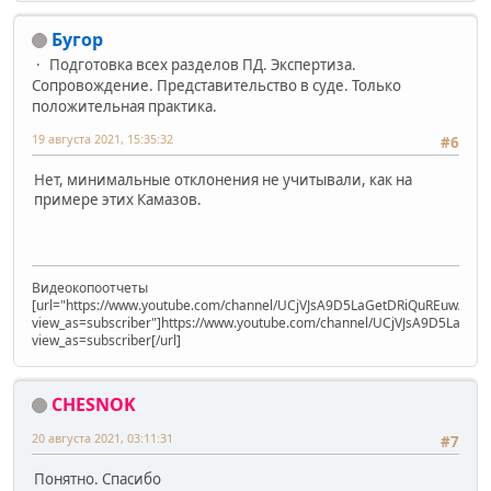
Бугор
Подготовка всех разделов ПД. Экспертиза.
Сопровождение. Представительство в суде. Только
положительная практика.
19 августа 2021, 15:35:32
#6
Нет, минимальные отклонения не учитывали, как на
примере этих Камазов.
Видеокопоотчеты
[url="https://www.youtube.com/channel/UCjVJsA9D5LaGetDRiQuREuw/vide
view_as=subscriber"]https://www.youtube.com/channel/UCjVJsA9D5LaGet
view_as=subscriber[/url]
CHESNOK
20 августа 2021, 03:11:31
#7
Понятно. Спасибо