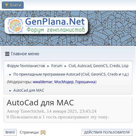
Войти
Главное меню
Форум Генпланистов
Forum
Civil, Autocad, GeoniCS, Credo, Lisp
►
►
По прикладным программам Autocad (Civil, GeoniCS, Credo и т.д.)
►
(Модераторы:
wwaldemar
,
МосМодер
,
Горошинка
)
AutoCad для МАС
►
AutoCad для МАС
Автор Tanechichek, 14 января 2021, 23:45:24
0 Пользователи и 1 гость просматривают эту тему.
Страницы
1
ВНИЗ
ДЕЙСТВИЯ ПОЛЬЗОВАТЕЛЯ