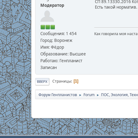
СП 89.13330.2016 Ко
Модератор
Есть такой норматив.
Сообщения: 1 454
Как говорила моя наста
Город: Воронеж
Имя: Фёдор
Образование: Высшее
Работаю: Генпланист
Записан
Страницы
1
ВВЕРХ
Форум Генпланистов
Forum
ПОС, Экология, Тех
►
►