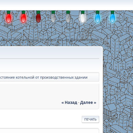
дна голова хорошо, но спросить на форуме лучше !
сстояние котельной от производственных здании
« Назад
-
Далее »
ПЕЧАТЬ