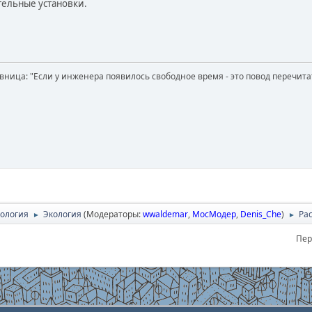
тельные установки.
вница: "Если у инженера появилось свободное время - это повод перечит
нология
Экология
(Модераторы:
wwaldemar
,
МосМодер
,
Denis_Che
)
Ра
►
►
Пер