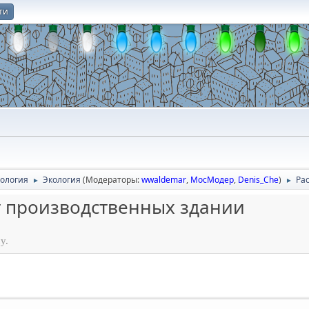
ти
О
нология
Экология
(Модераторы:
wwaldemar
,
МосМодер
,
Denis_Che
)
Ра
►
►
т производственных здании
у.