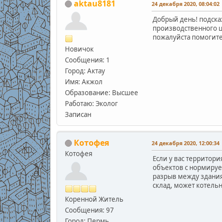
aktau8181
24 декабря 2020, 08:04:02
Добрый день! подска
производственного ц
пожалуйста помогите,
Новичок
Сообщения: 1
Город: Актау
Имя: Акжол
Образование: Высшее
Работаю: Эколог
Записан
Котофея
24 декабря 2020, 12:00:34
Котофея
Если у вас территори
объектов с нормируе
разрыв между здания
склад, может котельн
Коренной Житель
Сообщения: 97
Город: Пермь