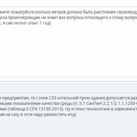
жите пожалуйста сколько метров должно быть расстояние производ
еха проектировщик не знает все вопросы относящего к этому вопрос
 я сам эколог опыт 1 год!
я предприятия, то с зоне СЗЗ котельной пром здания допускается раз
мыми показателями качества среды (п. 5.1 СанПиН 2.2.1/2.1.1.1200
ми (таблица 3 СП4.13130.2013). Ну и плюс технологию в зависимост
ая на газу и сети надо разместить итд)