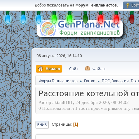
Добро пожаловать на
Форум Генпланистов
.
Вой
08 августа 2026, 16:14:10
Начало
Сайт
Файлы
Форум Генпланистов
Forum
ПОС, Экология, Тех
►
►
Расстояние котельной о
Автор aktau8181, 24 декабря 2020, 08:04:02
0 Пользователи и 1 гость просматривают эту тем
Страницы
1
ВНИЗ