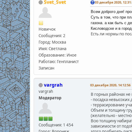
Svet_Svet
03 декабря 2020, 12:31:
Всем доброго дня! пр
Суть в том, что при п
газона. а как быть с 
Кисловодске и в город
Новичок
Есть ли нормы по по
Сообщения: 2
Город: Москва
Имя: Светлана
Образование: Иное
Работаю: Генпланист
Записан
vargrah
03 декабря 2020, 14:12:56
vargrah
В горных районах не
Модератор
- посадка невысоких 
- террасирование уча
Объем и толщину гру
(желательно - местн
Всю толщину набират
Сообщения: 1 454
зависимости от подоб
Город: Воронеж
этого подбирать раст