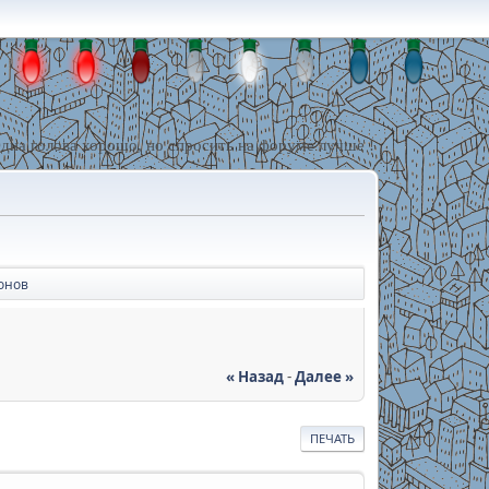
дна голова хорошо, но спросить на форуме лучше !
онов
« Назад
-
Далее »
ПЕЧАТЬ