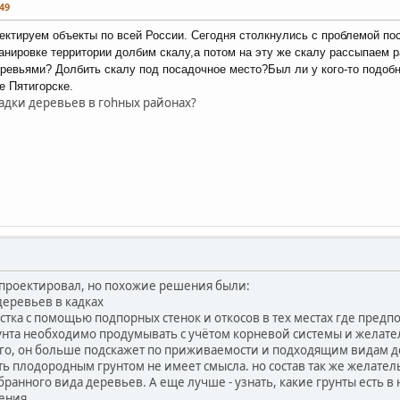
49
оектируем объекты по всей России. Сегодня столкнулись с проблемой п
ланировке территории долбим скалу,а потом на эту же скалу рассып
аем р
деревьями? Долбить скалу под посадочное место?Был ли у кого-то подоб
е Пятигорске.
садки деревьев в гоhных районах?
 проектировал, но похожие решения были:
деревьев в кадках
стка с помощью подпорных стенок и откосов в тех местах где предп
нта необходимо продумывать с учётом корневой системы и желате
ого, он больше подскажет по приживаемости и подходящим видам д
ь плодородным грунтом не имеет смысла. но состав так же желател
ранного вида деревьев. А еще лучше - узнать, какие грунты есть 
ения.