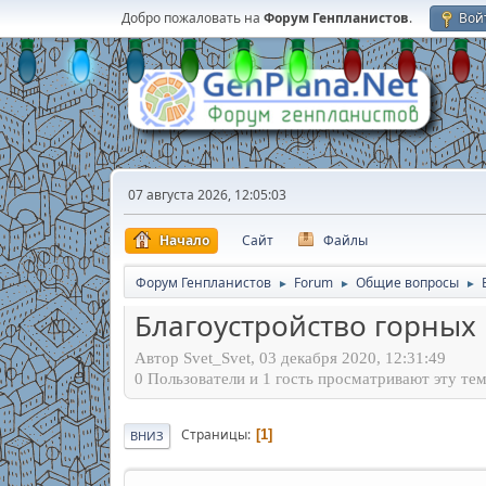
Добро пожаловать на
Форум Генпланистов
.
Вой
07 августа 2026, 12:05:03
Начало
Сайт
Файлы
Форум Генпланистов
Forum
Общие вопросы
►
►
►
Благоустройство горных
Автор Svet_Svet, 03 декабря 2020, 12:31:49
0 Пользователи и 1 гость просматривают эту тем
Страницы
1
ВНИЗ