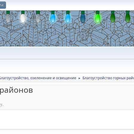
ти
О
Благоустройство, озеленение и освещение
Благоустройство горных рай
►
 районов
у.