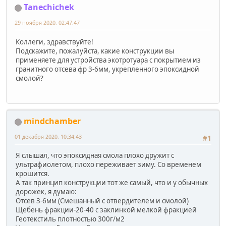
Tanechichek
29 ноября 2020, 02:47:47
Коллеги, здравствуйте!
Подскажите, пожалуйста, какие конструкции вы
применяете для устройства экотротуара с покрытием из
гранитного отсева фр 3-6мм, укрепленного эпоксидной
смолой?
mindchamber
01 декабря 2020, 10:34:43
#1
Я слышал, что эпоксидная смола плохо дружит с
ультрафиолетом, плохо переживает зиму. Со временем
крошится.
А так принцип конструкции тот же самый, что и у обычных
дорожек, я думаю:
Отсев 3-6мм (Смешанный с отвердителем и смолой)
Щебень фракции-20-40 с заклинкой мелкой фракцией
Геотекстиль плотностью 300г/м2