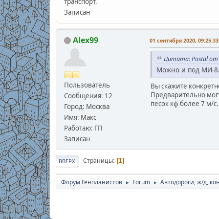
транспорт,
Записан
Alex99
01 сентября 2020, 09:25:33
Цитата: Postal от 
Можно и под МИ-8.
Пользователь
Вы скажите конкретн
Предварительно могу
Сообщения: 12
песок кф более 7 м/с
Город: Москва
Имя: Макс
Работаю: ГП
Записан
Страницы
1
ВВЕРХ
Форум Генпланистов
Forum
Автодороги, ж/д, к
►
►