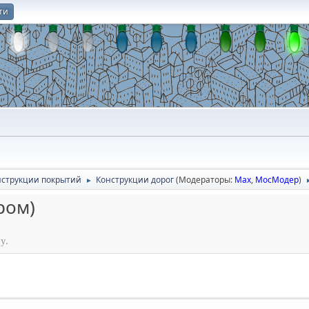
ти
О
онструкции покрытий
Конструкции дорог
(Модераторы:
Max
,
МосМодер
)
►
ром)
у.