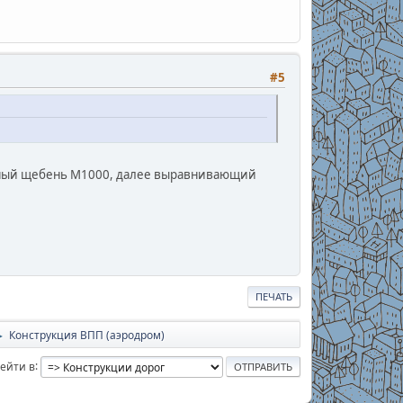
#5
итный щебень М1000, далее выравнивающий
ПЕЧАТЬ
Конструкция ВПП (аэродром)
►
ейти в