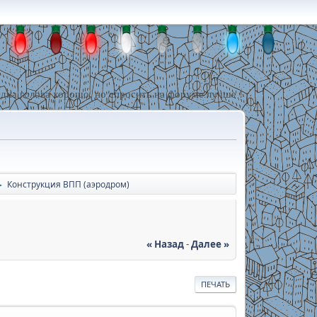
дна голова хорошо, но спросить на форуме лучше !
Конструкция ВПП (аэродром)
►
« Назад
-
Далее »
ПЕЧАТЬ