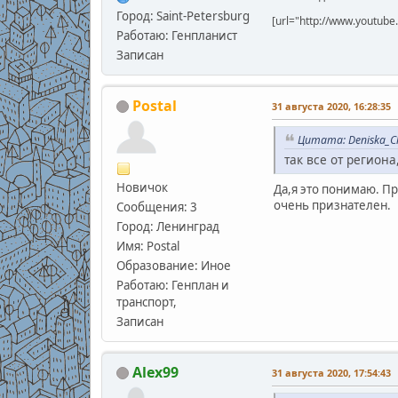
Город: Saint-Petersburg
[url="http://www.youtu
Работаю: Генпланист
Записан
Postal
31 августа 2020, 16:28:35
Цитата: Deniska_Ch
так все от региона
Новичок
Да,я это понимаю. П
очень признателен.
Сообщения: 3
Город: Ленинград
Имя: Postal
Образование: Иное
Работаю: Генплан и
транспорт,
Записан
Alex99
31 августа 2020, 17:54:43