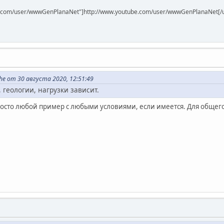
be.com/user/wwwGenPlanaNet"]http://www.youtube.com/user/wwwGenPlanaNet[/u
e от 30 августа 2020, 12:51:49
, геологии, нагрузки зависит.
росто любой пример с любыми условиями, если имеется. Для общего