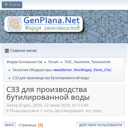
Войти
Главное меню
Форум Генпланистов
Forum
ПОС, Экология, Технология
►
►
Экология
(Модераторы:
wwaldemar
,
МосМодер
,
Denis_Che
)
►
СЗЗ для производства бутилированной воды
►
СЗЗ для производства
бутилированной воды
Автор Evgen_2020, 22 июня 2020, 01:13:40
0 Пользователи и 1 гость просматривают эту тему.
Страницы
1
ВНИЗ
ДЕЙСТВИЯ ПОЛЬЗОВАТЕЛЯ