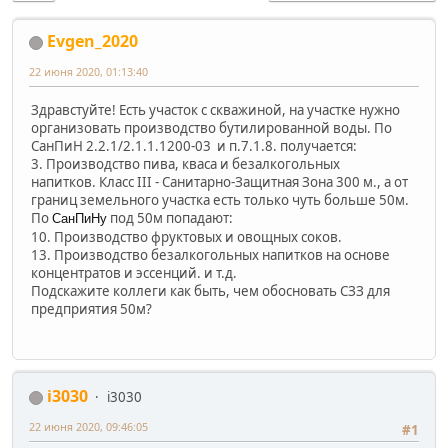
Evgen_2020
22 июня 2020, 01:13:40
Здравстуйте! Есть участок с скважиной, на участке нужно
организовать производство бутилированной воды. По
СанПиН 2.2.1/2.1.1.1200-03 и п.7.1.8. получается:
3. Производство пива, кваса и безалкогольных
напитков. Класс III - Санитарно-Защитная Зона 300 м., а от
границ земельного участка есть только чуть больше 50м.
По
под 50м попадают:
СанПиНу
10. Производство фруктовых и овощных соков.
13. Производство безалкогольных напитков на основе
концентратов и эссенций. и т.д.
Подскажите коллеги как быть, чем обосновать СЗЗ для
предприятия 50м?
i3030
i3030
22 июня 2020, 09:46:05
#1