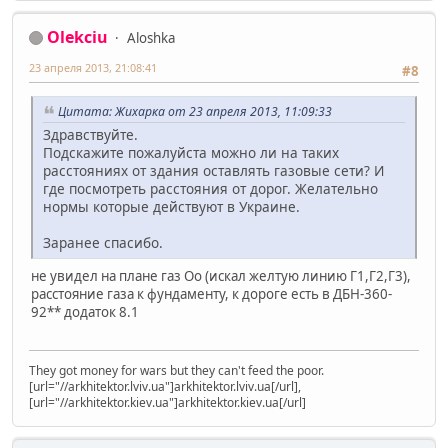
Olekciu
Aloshka
23 апреля 2013, 21:08:41
#8
Цитата: Жихарка от 23 апреля 2013, 11:09:33
Здравствуйте.
Подскажите пожалуйста можно ли на таких
расстояниях от здания оставлять газовые сети? И
где посмотреть расстояния от дорог. Желательно
нормы которые действуют в Украине.
Заранее спасибо.
не увидел на плане газ Оо (искал желтую линию Г1,Г2,Г3),
расстояние газа к фундаменту, к дороге есть в ДБН-360-
92** додаток 8.1
They got money for wars but they can't feed the poor.
[url="//arkhitektor.lviv.ua"]arkhitektor.lviv.ua[/url],
[url="//arkhitektor.kiev.ua"]arkhitektor.kiev.ua[/url]