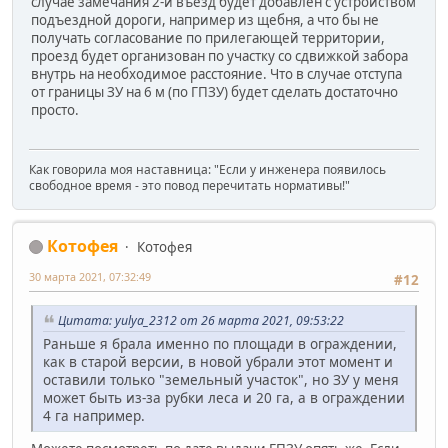
случае замечания 2-й въезд будет добавлен с устройством
подъездной дороги, например из щебня, а что бы не
получать согласование по прилегающей территории,
проезд будет организован по участку со сдвижкой забора
внутрь на необходимое расстояние. Что в случае отступа
от границы ЗУ на 6 м (по ГПЗУ) будет сделать достаточно
просто.
Как говорила моя наставница: "Если у инженера появилось
свободное время - это повод перечитать нормативы!"
Котофея
Котофея
30 марта 2021, 07:32:49
#12
Цитата: yulya_2312 от 26 марта 2021, 09:53:22
Раньше я брала именно по площади в ограждении,
как в старой версии, в новой убрали этот момент и
оставили только "земельный участок", но ЗУ у меня
может быть из-за рубки леса и 20 га, а в ограждении
4 га например.