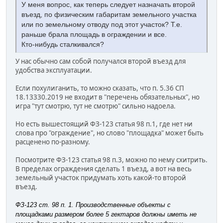
У меня вопрос, как теперь следует назначать второй
въезд, по физическим габаритам земельного участка
или по земельному отводу под этот участок? Т.е.
раньше брала площадь в ограждении и все.
Кто-нибудь сталкивался?
У нас обычно сам собой получался второй въезд для
удобства эксплуатации.
Если похулиганить, то можно сказать, что п. 5.36 СП
18.13330.2019 не входит в "перечень обязательных", но
игра "тут смотрю, тут не смотрю" сильно надоела.
Но есть вышестоящий ФЗ-123 статья 98 п.1, где нет ни
слова про "ограждение", но слово "площадка" может быть
расценено по-разному.
Посмотрите ФЗ-123 статья 98 п.3, можно по нему схитрить.
В пределах ограждения сделать 1 въезд, а вот на весь
земельный участок придумать хоть какой-то второй
въезд.
ФЗ-123 ст. 98 п. 1. Производственные объекты с
площадками размером более 5 гектаров должны иметь не