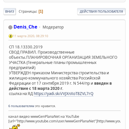
Страницы
1
ВНИЗ
ДЕЙСТВИЯ ПОЛЬЗОВАТЕЛЯ
Denis_Che
Модератор
11 марта 2020, 08:29:10
СП 18.13330.2019
СВОД ПРАВИЛ. Производственные
объекты.ПЛАНИРОВОЧНАЯ ОРГАНИЗАЦИЯ ЗЕМЕЛЬНОГО
УЧАСТКА (Генеральные планы промышленных
предприятий)
УТВЕРЖДЕН приказом Министерства строительства и
жилищно-коммунального хозяйства Российской
Федерации от 17 сентября 2019 г. N 544/пр и
введен в
действие с 18 марта 2020 г
.
ссылка на ЯД
https://yadi.sk/i/VJXnXoT8ZVL7rQ
6 пользователям
это нравится.
канал видео wwwGenPlanaNet на YouTube
[url="http://www.youtube.com/user/wwwGenPlanaNet"]http://www.youtub