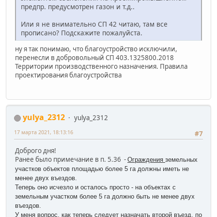
предпр. предусмотрен газон и т.д..
Или я не внимательно СП 42 читаю, там все
прописано? Подскажите пожалуйста.
ну я так понимаю, что благоустройство исключили,
перенесли в добровольный СП 403.1325800.2018
Территории производственного назначения. Правила
проектирования благоустройства
yulya_2312
yulya_2312
17 марта 2021, 18:13:16
#7
Доброго дня!
Ранее было примечание в п. 5.36 -
Ограждения
земельных
участков объектов площадью более 5 га должны иметь не
менее двух въездов.
Теперь оно исчезло и осталось просто - н
а объектах с
земельным участком более 5 га должно быть не менее двух
въездов.
У меня вопрос, как теперь следует назначать второй въезд, по