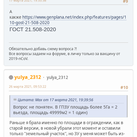
17 марта 2021, 19:55:58
#9
А
какже
https://www.genplana.net/index.php/features/pages/1
10-gost-21-508-2020
ГОСТ 21.508-2020
Обязательно добавь схему вопроса ?!
Все вопросы задаем на форуме, в личку только за вакцину от
2019-nCoV.
yulya_2312
yulya_2312
26 марта 2021, 09:53:22
#10
Цитата: Max от 17 марта 2021, 19:39:56
Вопрос не понятен. В ГПЗУ площадь более 5Га = 2
вьезда, площадь 49999м2 = 1 один)
Раньше я брала именно по площади в ограждении, как в
старой версии, в новой убрали этот момент и оставили
только "земельный участок", но ЗУ у меня может быть из-