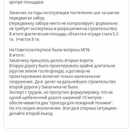
центре площадки.
Заказчик за годы эксплуатации постепенно шаг за шагом
передвигал забор.
(передвижку забора никто не контролирует, формально
не требует экспертизы и разрешения на строительство)
В итоге фактическая площадь объекта в ограде стала 5,3
га. Участок 8 га.
На Главгосэкспертизе были вопросы МПБ.
В итоге:
Заказчику пришлось делать вторые ворота.
Вторую дорогу было проектировать крайне длительно
(кругом земли гослесфонда), а договор на
проектирование включал только малюсенькое
сооружение. Да и денег на дальнейшее строительство
второй дороги у Заказчика не было.
Эксперт с трудом, но пропустил формулировку, что на
одной щебеночной дороге шириной 10 метров -
обеспечивается два "проезда для пожарной техники".
Но это скорее исключение. Всегда в спорных ситуациях -
делайте второй въезд.