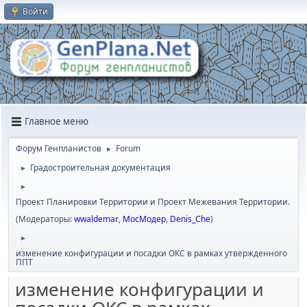
Войти
Главное меню
Форум Генпланистов
Forum
►
Градостроительная документация
►
►
Проект Планировки Территории и Проект Межевания Территории.
(Модераторы:
wwaldemar
,
МосМодер
,
Denis_Che
)
►
изменение конфигурации и посадки ОКС в рамках утвержденного
ППТ
изменение конфигурации и