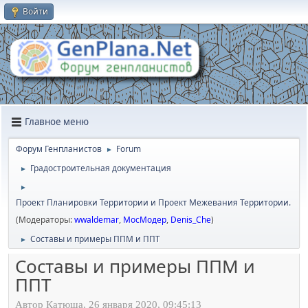
Войти
Главное меню
Форум Генпланистов
Forum
►
Градостроительная документация
►
►
Проект Планировки Территории и Проект Межевания Территории.
(Модераторы:
wwaldemar
,
МосМодер
,
Denis_Che
)
Составы и примеры ППМ и ППТ
►
Составы и примеры ППМ и
ППТ
Автор Катюша, 26 января 2020, 09:45:13