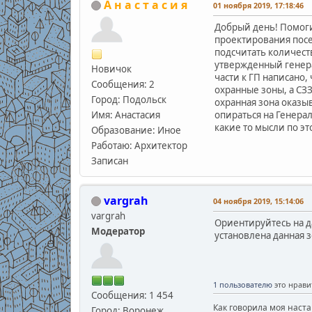
А н а с т а с и я
01 ноября 2019, 17:18:46
Добрый день! Помоги
проектирования посел
подсчитать количест
утвержденный генерал
Новичок
части к ГП написано,
Сообщения: 2
охранные зоны, а СЗ
Город: Подольск
охранная зона оказыв
Имя: Анастасия
опираться на Генера
какие то мысли по это
Образование: Иное
Работаю: Архитектор
Записан
vargrah
04 ноября 2019, 15:14:06
vargrah
Ориентируйтесь на д
Модератор
установлена данная з
1 пользователю
это нрави
Сообщения: 1 454
Как говорила моя наста
Город: Воронеж