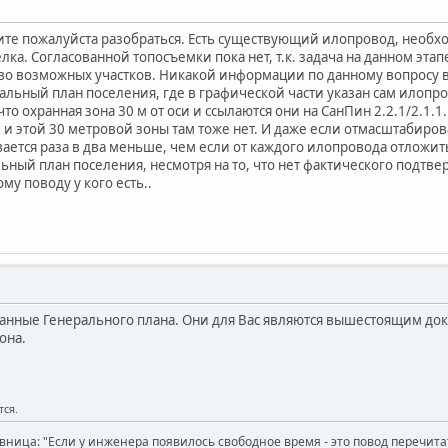
те пожалуйста разобраться. Есть существующий илопровод, необхо
ка. Согласованной топосъемки пока нет, т.к. задача на данном эт
во возможных участков. Никакой информации по данному вопросу в
ьный план поселения, где в графической части указан сам илопрово
 что охранная зона 30 м от оси и ссылаются они на СанПин 2.2.1/2.1.
З и этой 30 метровой зоны там тоже нет. И даже если отмасштабиро
ается раза в два меньше, чем если от каждого илопровода отложить
льный план поселения, несмотря на то, что нет фактического подтв
му поводу у кого есть..
анные Генерального плана. Они для Вас являются вышестоящим док
она.
тся.
вница: "Если у инженера появилось свободное время - это повод перечит