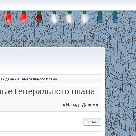
дна голова хорошо, но спросить на форуме лучше !
ать данные Генерального плана
ные Генерального плана
« Назад
-
Далее »
ПЕЧАТЬ