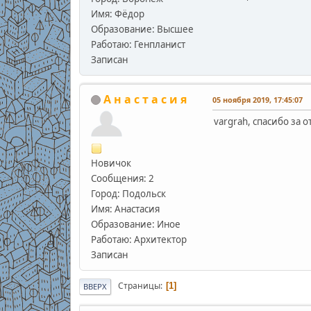
Имя: Фёдор
Образование: Высшее
Работаю: Генпланист
Записан
А н а с т а с и я
05 ноября 2019, 17:45:07
vargrah, спасибо за 
Новичок
Сообщения: 2
Город: Подольск
Имя: Анастасия
Образование: Иное
Работаю: Архитектор
Записан
Страницы
1
ВВЕРХ