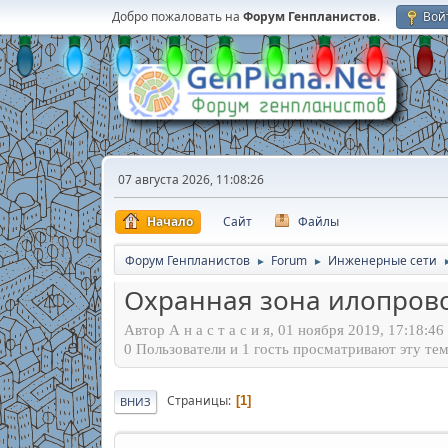
Добро пожаловать на
Форум Генпланистов
.
Вой
07 августа 2026, 11:08:26
Начало
Сайт
Файлы
Форум Генпланистов
Forum
Инженерные сети
►
►
Охранная зона илопрово
Автор А н а с т а с и я, 01 ноября 2019, 17:18:46
0 Пользователи и 1 гость просматривают эту тем
Страницы
1
ВНИЗ