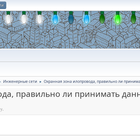
ти
О
Инженерные сети
Охранная зона илопровода, правильно ли приним
►
►
да, правильно ли принимать дан
у.