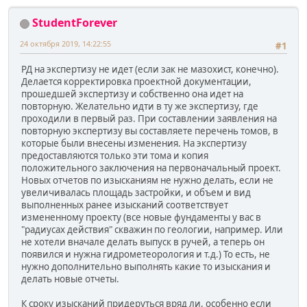
StudentForever
24 октября 2019, 14:22:55
#1
РД на экспертизу не идет (если зак не мазохист, конечно).
Делается корректировка проектной документации,
прошедшей экспертизу и собственно она идет на
повторную. Желательно идти в ту же экспертизу, где
проходили в первый раз. При составлении заявления на
повторную экспертизу вы составляете перечень томов, в
которые были внесены изменения. На экспертизу
предоставляются только эти тома и копия
положительного заключения на первоначальный проект.
Новых отчетов по изысканиям не нужно делать, если не
увеличивалась площадь застройки, и объем и вид
выполненных ранее изысканий соответствует
измененному проекту (все новые фундаменты у вас в
"радиусах действия" скважин по геологии, например. Или
не хотели вначале делать выпуск в ручей, а теперь он
появился и нужна гидрометеорология и т.д.) То есть, не
нужно дополнительно выполнять какие то изыскания и
делать новые отчеты.
К сроку изысканий придеруться вряд ли, особенно если