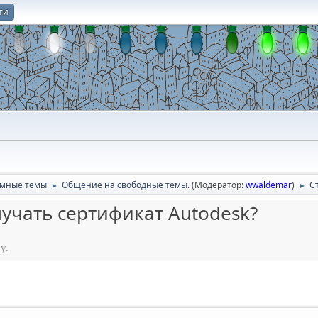
ти
О
умные темы
Общение на свободные темы.
(Модератор:
wwaldemar
)
Ст
►
►
олучать сертификат Autodesk?
у.