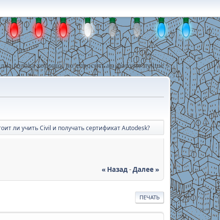
дна голова хорошо, но спросить на форуме лучше !
оит ли учить Civil и получать сертификат Autodesk?
« Назад
-
Далее »
ПЕЧАТЬ