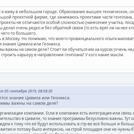
с я живу в небольшом городе. Образование высшее техническое, со 
льшой проектной фирме, где занимаюсь проектами части генплана,
роекты не отличаются особой сложностью (нанесение участка, посад
 делал очень редко и без обратной связи (то есть врят ли на нее кт
 чего-то большего.
ь в Москву. Но понимаю, что моего провинциального опыта маловато
ся знание Цивила или Геоникса.
мы важны на самом деле? Стоит ли обучаться им на курсах (очень н
 строить карьеру в направлении генплана? У кого какие мысли.
т 05 сентября 2019, 08:58:30
ется знание Цивила или Геоникса.
раммы важны на самом деле?
организации компании. Если в компании есть интеграция или связь 
ительство в Цивиле, то знание программы безусловно важны. Тут 
идем к тому что её будут использовать в стр-ве всё больше и больш
звития и потому было интересно, на строй площадке они не нужны бы