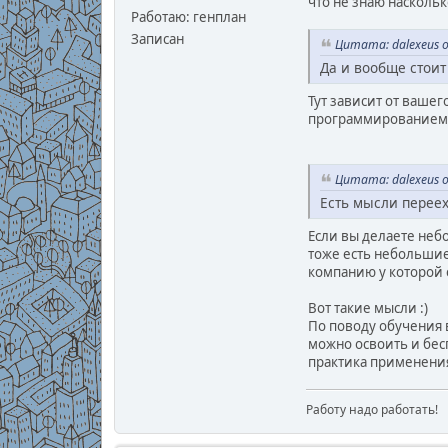
что не знаю наскольк
Работаю: генплан
Записан
Цитата: dalexeus о
Да и вообще стоит
Тут зависит от вашег
программированием (к
Цитата: dalexeus о
Есть мысли переех
Если вы делаете небо
тоже есть небольшие,
компанию у которой 
Вот такие мысли :)
По поводу обучения в
можно освоить и бе
практика применени
Работу надо работать!