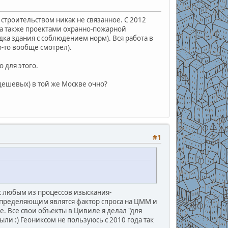
строительством никак не связанное. С 2012
 а также проектами охранно-пожарной
ка здания с соблюдением норм). Вся работа в
о-то вообще смотрел).
 для этого.
едешевых) в той же Москве очно?
#1
с любым из процессов изыскания-
определяющим являтся фактор спроса на ЦММ и
е. Все свои объекты в Цивиле я делал "для
ли :) Геониксом не пользуюсь с 2010 года так