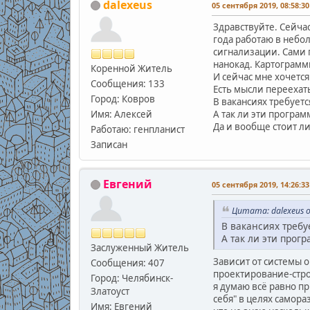
dalexeus
05 сентября 2019, 08:58:30
Здравствуйте. Сейча
года работаю в небо
сигнализации. Сами п
нанокад. Картограммы
Коренной Житель
И сейчас мне хочется
Сообщения: 133
Есть мысли переехат
Город: Ковров
В вакансиях требует
Имя: Алексей
А так ли эти програм
Да и вообще стоит ли
Работаю: генпланист
Записан
Евгений
05 сентября 2019, 14:26:33
Цитата: dalexeus о
В вакансиях требу
А так ли эти прог
Заслуженный Житель
Зависит от системы 
Сообщения: 407
проектирование-стро
Город: Челябинск-
я думаю всё равно пр
Златоуст
себя" в целях самора
Имя: Евгений