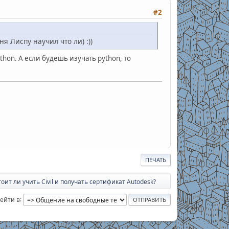
#2
 Лиспу научил что ли) :))
hon. А если будешь изучать python, то
ПЕЧАТЬ
оит ли учить Civil и получать сертификат Autodesk?
ейти в