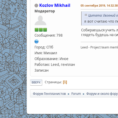
Kozlov Mikhail
05 сентября 2019, 14:32:38
Модератор
Цитата: Евгений о
я вот считаю что 
Собираешься учить л
глядеть будешь на си
Сообщения: 798
Город: СПб
Leed - Project team mem
Имя: Михаил
Образование: Иное
Работаю: Leed, генплан
Записан
Страницы
1
ВВЕРХ
Форум Генпланистов
Forum
Форум и около фор
►
►