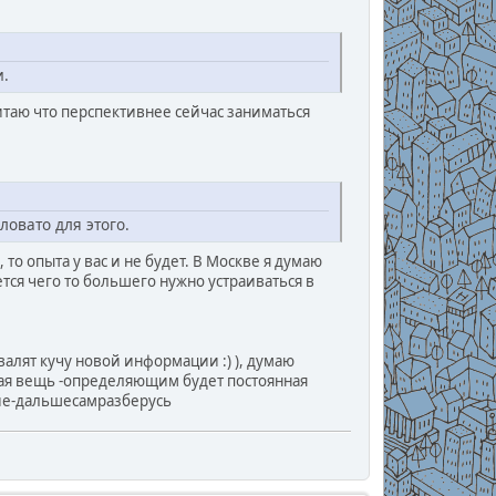
и.
считаю что перспективнее сейчас заниматься
ловато для этого.
то опыта у вас и не будет. В Москве я думаю
тся чего то большего нужно устраиваться в
алят кучу новой информации :) ), думаю
ая вещь -определяющим будет постоянная
ие-дальшесамразберусь