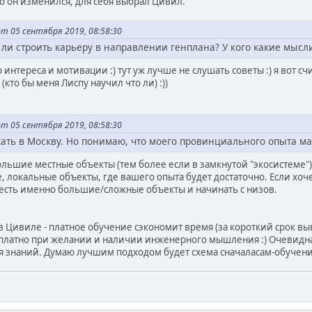
о он изменился, для себя выбрал Цивил.
т 05 сентября 2019, 08:58:30
 ли строить карьеру в направлении генплана? У кого какие мысл
о интереса и мотивации :) тут уж лучше не слушать советы :) я вот 
то бы меня Лиспу научил что ли) :))
т 05 сентября 2019, 08:58:30
ать в Москву. Но понимаю, что моего провинциального опыта ма
льшие местные объекты (тем более если в замкнутой "экосистеме"), 
 локальные объекты, где вашего опыта будет достаточно. Если хоче
есть именно большие/сложные объекты и начинать с низов.
 Цивиле - платное обучение сэкономит время (за короткий срок выв
сплатно при желании и наличии инженерного мышления :) Очевидн
я знаний. Думаю лучшим подходом будет схема сначаласам-обучен