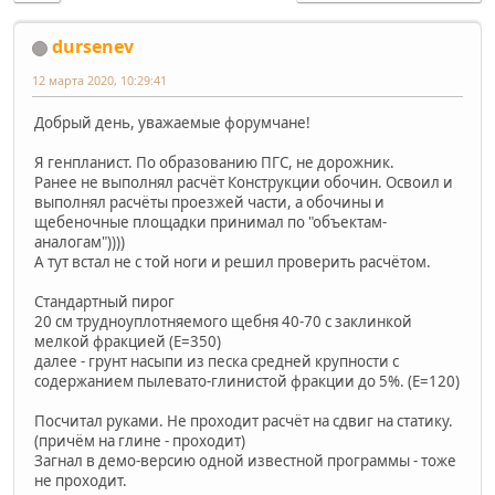
dursenev
12 марта 2020, 10:29:41
Добрый день, уважаемые форумчане!
Я генпланист. По образованию ПГС, не дорожник.
Ранее не выполнял расчёт Конструкции обочин. Освоил и
выполнял расчёты проезжей части, а обочины и
щебеночные площадки принимал по "объектам-
аналогам"))))
А тут встал не с той ноги и решил проверить расчётом.
Стандартный пирог
20 см трудноуплотняемого щебня 40-70 с заклинкой
мелкой фракцией (E=350)
далее - грунт насыпи из песка средней крупности с
содержанием пылевато-глинистой фракции до 5%. (Е=120)
Посчитал руками. Не проходит расчёт на сдвиг на статику.
(причём на глине - проходит)
Загнал в демо-версию одной известной программы - тоже
не проходит.