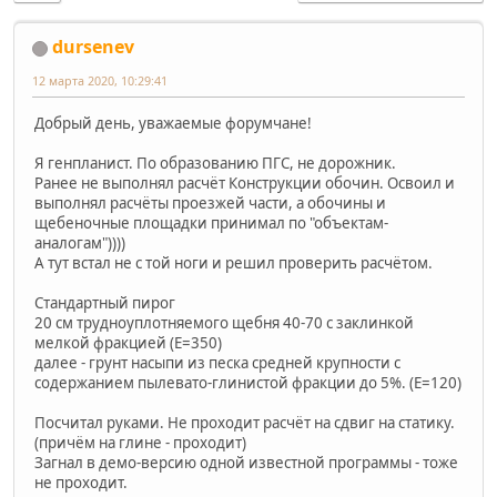
dursenev
12 марта 2020, 10:29:41
Добрый день, уважаемые форумчане!
Я генпланист. По образованию ПГС, не дорожник.
Ранее не выполнял расчёт Конструкции обочин. Освоил и
выполнял расчёты проезжей части, а обочины и
щебеночные площадки принимал по "объектам-
аналогам"))))
А тут встал не с той ноги и решил проверить расчётом.
Стандартный пирог
20 см трудноуплотняемого щебня 40-70 с заклинкой
мелкой фракцией (E=350)
далее - грунт насыпи из песка средней крупности с
содержанием пылевато-глинистой фракции до 5%. (Е=120)
Посчитал руками. Не проходит расчёт на сдвиг на статику.
(причём на глине - проходит)
Загнал в демо-версию одной известной программы - тоже
не проходит.