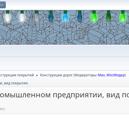
ти
О
онструкции покрытий
Конструкции дорог
(Модераторы:
Max
,
МосМодер
)
►
, вид покрытия.
омышленном предприятии, вид п
му.