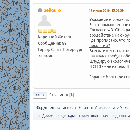
belka_o
19 июля 2019, 15:03:39
Уважаемые коллеги,
Есть промышленное 
Согласно ФЗ "Об охр
воздействие на окру
Коренной Житель
Где прописано, что 
Сообщения: 89
покрытии?
Город: Санкт-Петербург
Всегда именно такое
Записан
Заказчик требует обо
Штудирую экологичес
В СП 37 - не нашла. В
Заранее большое спа
Страницы
1
ВВЕРХ
Форум Генпланистов
Forum
Автодороги, ж/д, к
►
►
Дорожные одежды на промышленном предприятии
►