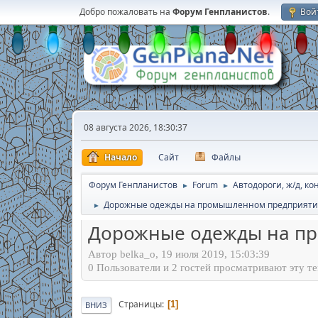
Добро пожаловать на
Форум Генпланистов
.
Вой
08 августа 2026, 18:30:37
Начало
Сайт
Файлы
Форум Генпланистов
Forum
Автодороги, ж/д, к
►
►
Дорожные одежды на промышленном предприятии
►
Дорожные одежды на пр
Автор belka_o, 19 июля 2019, 15:03:39
0 Пользователи и 2 гостей просматривают эту те
Страницы
1
ВНИЗ