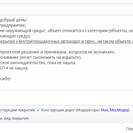
 добрый день!
предприятие;
ане окружающей среды", объект относится к I категории (объекты,
жающую среду);
покрытия у внутриплощадочных автодорог и проч. на таком объект
 проектное решение и принимали, вопросов не возникало.
снование (хочет сэкономить на асфальте).
кое законодательство, пока не нашла.
 СП 4 не нашла.
сибо!
онструкции покрытий
Конструкции дорог
(Модераторы:
Max
,
МосМодер
)
►
, вид покрытия.
Пер