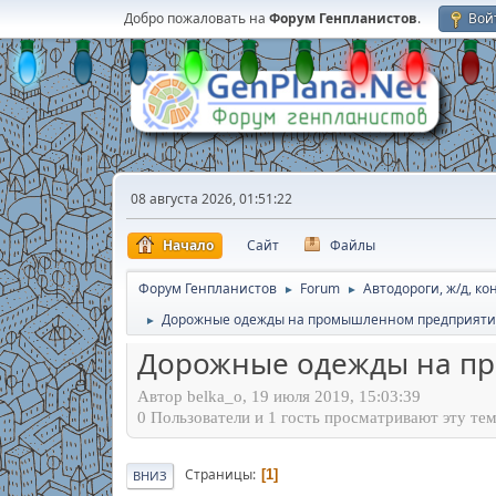
Добро пожаловать на
Форум Генпланистов
.
Вой
08 августа 2026, 01:51:22
Начало
Сайт
Файлы
Форум Генпланистов
Forum
Автодороги, ж/д, к
►
►
Дорожные одежды на промышленном предприятии
►
Дорожные одежды на пр
Автор belka_o, 19 июля 2019, 15:03:39
0 Пользователи и 1 гость просматривают эту тем
Страницы
1
ВНИЗ