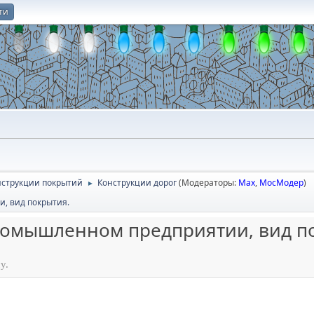
ти
О
онструкции покрытий
Конструкции дорог
(Модераторы:
Max
,
МосМодер
)
►
, вид покрытия.
омышленном предприятии, вид п
у.