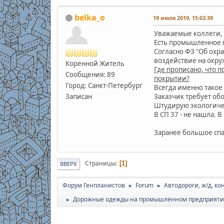
belka_o
19 июля 2019, 15:03:39
Уважаемые коллеги,
Есть промышленное 
Согласно ФЗ "Об охр
воздействие на окру
Коренной Житель
Где прописано, что 
Сообщения: 89
покрытии?
Город: Санкт-Петербург
Всегда именно такое
Записан
Заказчик требует обо
Штудирую экологичес
В СП 37 - не нашла. В
Заранее большое спа
Страницы
1
ВВЕРХ
Форум Генпланистов
Forum
Автодороги, ж/д, к
►
►
Дорожные одежды на промышленном предприятии
►