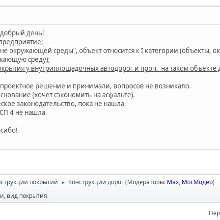
 добрый день!
предприятие;
ане окружающей среды", объект относится к I категории (объекты,
жающую среду);
покрытия у внутриплощадочных автодорог и проч. на таком объект
 проектное решение и принимали, вопросов не возникало.
снование (хочет сэкономить на асфальте).
кое законодательство, пока не нашла.
 СП 4 не нашла.
сибо!
онструкции покрытий
Конструкции дорог
(Модераторы:
Max
,
МосМодер
)
►
, вид покрытия.
Пер