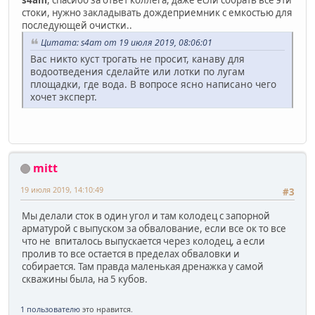
s4am
, спасибо за ответ коллега, даже если собрать все эти
стоки, нужно закладывать дождеприемник с емкостью для
последующей очистки..
Цитата: s4am от 19 июля 2019, 08:06:01
Вас никто куст трогать не просит, канаву для
водоотведения сделайте или лотки по лугам
площадки, где вода. В вопросе ясно написано чего
хочет эксперт.
mitt
19 июля 2019, 14:10:49
#3
Мы делали сток в один угол и там колодец с запорной
арматурой с выпуском за обвалование, если все ок то все
что не впиталось выпускается через колодец, а если
пролив то все остается в пределах обваловки и
собирается. Там правда маленькая дренажка у самой
скважины была, на 5 кубов.
1 пользователю
это нравится.