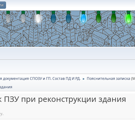
ти
О
я документация СПОЗУ и ГП. Состав ПД И РД.
Пояснительная записка
(
►
 здания
к ПЗУ при реконструкции здания
у.