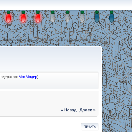
дна голова хорошо, но спросить на форуме лучше !
Модератор:
МосМодер
)
« Назад
-
Далее »
ПЕЧАТЬ