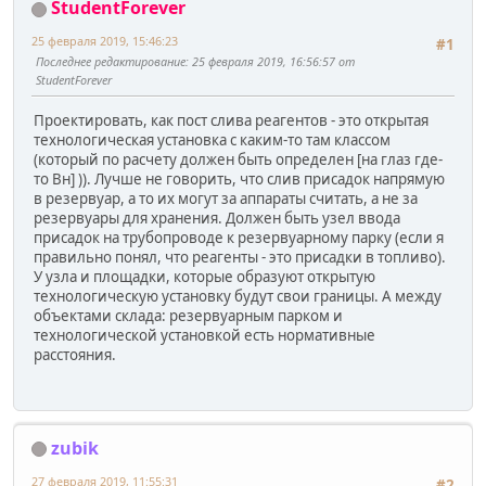
StudentForever
25 февраля 2019, 15:46:23
#1
Последнее редактирование
: 25 февраля 2019, 16:56:57 от
StudentForever
Проектировать, как пост слива реагентов - это открытая
технологическая установка с каким-то там классом
(который по расчету должен быть определен [на глаз где-
то Вн] )). Лучше не говорить, что слив присадок напрямую
в резервуар, а то их могут за аппараты считать, а не за
резервуары для хранения. Должен быть узел ввода
присадок на трубопроводе к резервуарному парку (если я
правильно понял, что реагенты - это присадки в топливо).
У узла и площадки, которые образуют открытую
технологическую установку будут свои границы. А между
объектами склада: резервуарным парком и
технологической установкой есть нормативные
расстояния.
zubik
27 февраля 2019, 11:55:31
#2