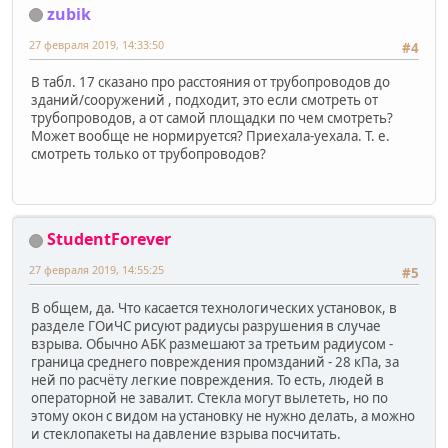
zubik
27 февраля 2019, 14:33:50
#4
В табл. 17 сказано про расстояния от трубопроводов до
зданий/сооружений , подходит, это если смотреть от
трубопроводов, а от самой площадки по чем смотреть?
Может вообще не нормируется? Приехала-уехала. Т. е.
смотреть только от трубопроводов?
StudentForever
27 февраля 2019, 14:55:25
#5
В общем, да. Что касается технологических установок, в
разделе ГОиЧС рисуют радиусы разрушения в случае
взрыва. Обычно АБК размешают за третьим радиусом -
граница среднего повреждения промзданий - 28 кПа, за
ней по расчёту легкие повреждения. То есть, людей в
операторной не завалит. Стекла могут вылететь, но по
этому окон с видом на установку не нужно делать, а можно
и стеклопакеты на давление взрыва посчитать.