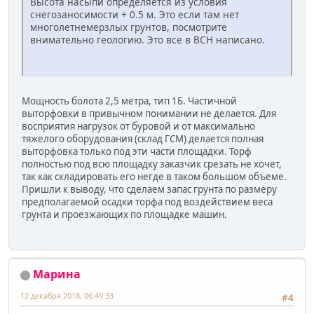
Высота насыпи определяется из условия
снегозаносимости + 0.5 м. Это если там нет
многолетнемерзлых грунтов, посмотрите
внимательно геологию. Это все в ВСН написано.
Мощность болота 2,5 метра, тип 1Б. Частичной
выторфовки в привычном понимании не делается. Для
восприятия нагрузок от буровой и от максимально
тяжелого оборудования (склад ГСМ) делается полная
выторфовка только под эти части площадки. Торф
полностью под всю площадку заказчик срезать не хочет,
так как складировать его негде в таком большом объеме.
Пришли к выводу, что сделаем запас грунта по размеру
предполагаемой осадки торфа под воздействием веса
грунта и проезжающих по площадке машин.
Марина
12 декабря 2018, 06:49:33
#4