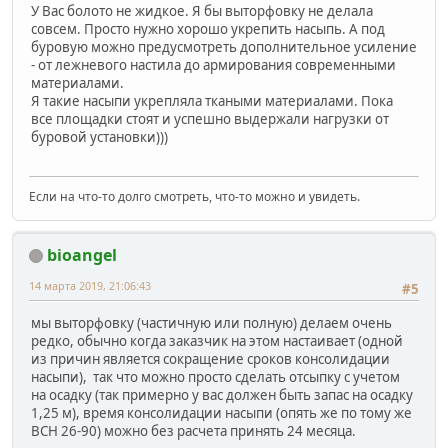
У Вас болото не жидкое. Я бы выторфовку не делала
совсем. Просто нужно хорошо укрепить насыпь. А под
буровую можно предусмотреть дополнительное усиление
- от лежневого настила до армирования современными
материалами.
Я такие насыпи укрепляла ткаными материалами. Пока
все площадки стоят и успешно выдержали нагрузки от
буровой установки)))
Если на что-то долго смотреть, что-то можно и увидеть.
bioangel
14 марта 2019, 21:06:43
#5
мы выторфовку (частичную или полную) делаем очень
редко, обычно когда заказчик на этом настаивает (одной
из причин является сокращение сроков консолидации
насыпи), так что можно просто сделать отсыпку с учетом
на осадку (так примерно у вас должен быть запас на осадку
1,25 м), время консолидации насыпи (опять же по тому же
ВСН 26-90) можно без расчета принять 24 месяца.