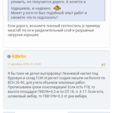
уложить, но получается дорого. А хочется и
подешевле, и надёжно
Может у кого-то был подобный опыт работ и
сможете что-то подсказать?
Если дорого, возьмите тканный геотекстиль (к примеру
меастаб тн) он и разделительный слой и разрывные
нагрузки хорошие.
R@kfor
11 декабря 2019, 01:20:00
#7
Я бы тоже не делал выторфовку! Лежневой настил под
буровую и склад ГСМ! И расчет осадки насыпи на болоте по
ВСН 26-90, для учета объемов земляных работ.
Прописываем сроки консолидации! Если есть ГГВ, то
высота площадки ГВВ2%+0,5 м по СП 18. п. 4.17. Если есть
шламовый амбар, то ГВВ10%+0,3 от дна амбара.