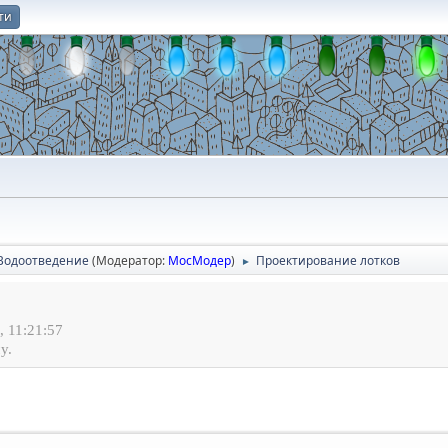
ти
О
Водоотведение
(Модератор:
МосМодер
)
Проектирование лотков
►
 11:21:57
у.