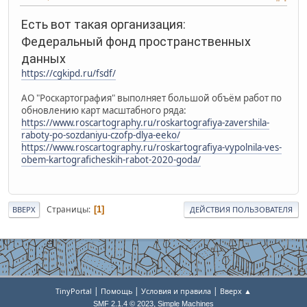
Есть вот такая организация:
Федеральный фонд пространственных
данных
https://cgkipd.ru/fsdf/
АО "Роскартография" выполняет большой объём работ по
обновлению карт масштабного ряда:
https://www.roscartography.ru/roskartografiya-zavershila-
raboty-po-sozdaniyu-czofp-dlya-eeko/
https://www.roscartography.ru/roskartografiya-vypolnila-ves-
obem-kartograficheskih-rabot-2020-goda/
Страницы
1
ВВЕРХ
ДЕЙСТВИЯ ПОЛЬЗОВАТЕЛЯ
|
|
|
TinyPortal
Помощь
Условия и правила
Вверх ▲
,
SMF 2.1.4 © 2023
Simple Machines