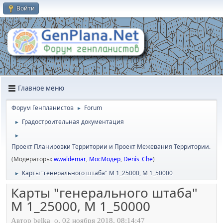
Войти
Главное меню
Форум Генпланистов
Forum
►
Градостроительная документация
►
►
Проект Планировки Территории и Проект Межевания Территории.
(Модераторы:
wwaldemar
,
МосМодер
,
Denis_Che
)
Карты "генерального штаба" М 1_25000, М 1_50000
►
Карты "генерального штаба"
М 1_25000, М 1_50000
Автор belka_o, 02 ноября 2018, 08:14:47