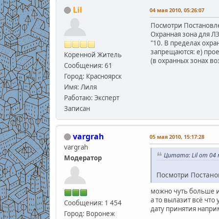
Lil
04 мая 2010, 05:26:07
Посмотри Постановл
Охранная зона для Л
"10. В пределах охр
запрещаются: е) про
Коренной Житель
(в охранных зонах в
Сообщения: 61
Город: Красноярск
Имя: Лиля
Работаю: Эксперт
Записан
vargrah
05 мая 2010, 15:17:28
vargrah
Цитата: Lil от 04 
Модератор
Посмотри Постано
можно чуть больше
а то вылазит всё что 
Сообщения: 1 454
дату принятия наприм
Город: Воронеж