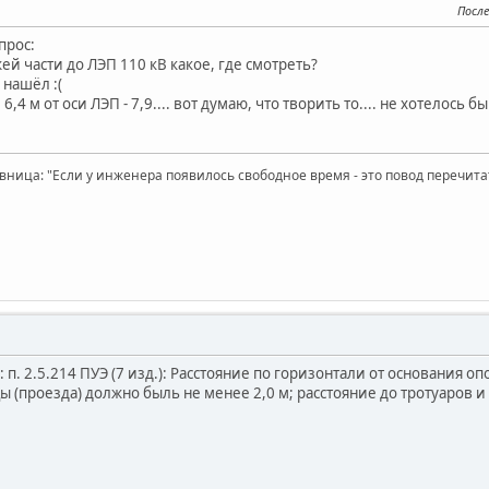
После
прос:
ей части до ЛЭП 110 кВ какое, где смотреть?
е нашёл :(
6,4 м от оси ЛЭП - 7,9.... вот думаю, что творить то.... не хотелос
вница: "Если у инженера появилось свободное время - это повод перечит
о: п. 2.5.214 ПУЭ (7 изд.): Расстояние по горизонтали от основания 
ы (проезда) должно быль не менее 2,0 м; расстояние до тротуаров 