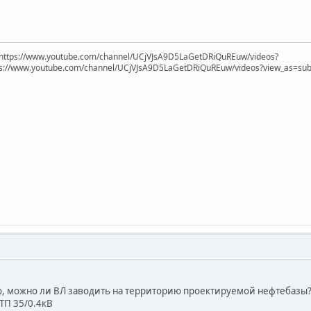
https://www.youtube.com/channel/UCjVJsA9D5LaGetDRiQuREuw/videos?
ps://www.youtube.com/channel/UCjVJsA9D5LaGetDRiQuREuw/videos?view_as=subsc
то, можно ли ВЛ заводить на территорию проектируемой нефтебазы? 
ТП 35/0.4кВ