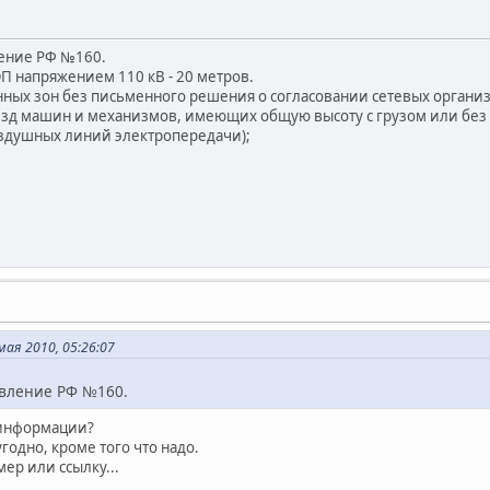
ение РФ №160.
ЭП напряжением 110 кВ - 20 метров.
анных зон без письменного решения о согласовании сетевых орга
езд машин и механизмов, имеющих общую высоту с грузом или без г
оздушных линий электропередачи);
мая 2010, 05:26:07
вление РФ №160.
 информации?
угодно, кроме того что надо.
ер или ссылку...