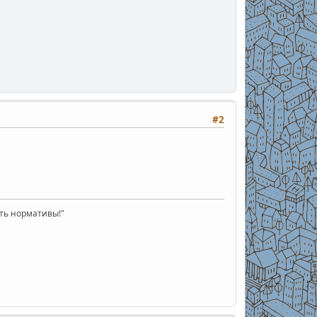
#2
ать нормативы!"