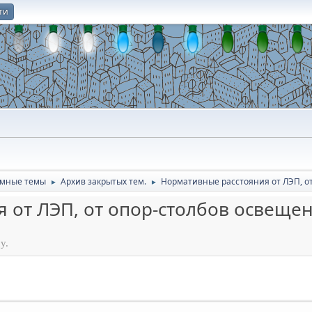
ти
О
умные темы
Архив закрытых тем.
Нормативные расстояния от ЛЭП, о
►
►
 от ЛЭП, от опор-столбов освеще
у.