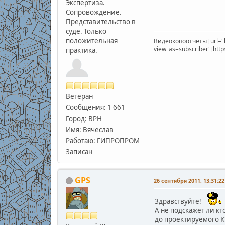
Экспертиза.
Сопровождение.
Представительство в
суде. Только
положительная
Видеокопоотчеты [url="
view_as=subscriber"]htt
практика.
Ветеран
Сообщения: 1 661
Город: ВРН
Имя: Вячеслав
Работаю: ГИПРОПРОМ
Записан
GPS
26 сентября 2011, 13:31:22
Здравствуйте!
А не подскажет ли к
до проектируемого К