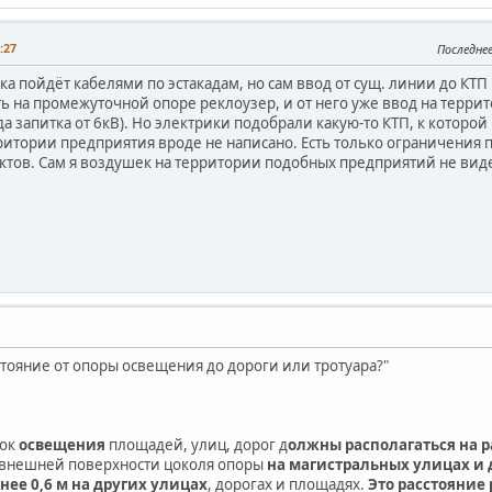
:27
Последне
а пойдёт кабелями по эстакадам, но сам ввод от сущ. линии до КТП
ь на промежуточной опоре реклоузер, и от него уже ввод на террит
да запитка от 6кВ). Но электрики подобрали какую-то КТП, к которо
ритории предприятия вроде не написано. Есть только ограничения п
тов. Сам я воздушек на территории подобных предприятий не вид
стояние от опоры освещения до дороги или тротуара?"
вок
освещения
площадей, улиц, дорог д
олжны располагаться на р
внешней поверхности цоколя опоры
на магистральных улицах и 
ее 0,6 м на других улицах
, дорогах и площадях.
Это расстояние