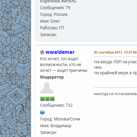
Коренной Житель
Сообщения: 79
Город: Россия
Имя: Олег
Работаю: ГП
Записан
wwaldemar
26 сентября 2011, 13:37:06
Кто хочет, тот ищет
На вводе ЛЭП на уча
возможности, кто не
нее.
хочет — ищет причины
по крайней мере в п
Модератор
никогда не останавлив
Сообщения: 732
Город: Москва/Сочи
Имя: Владимир
Записан