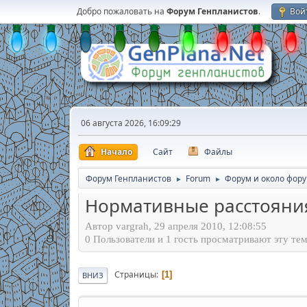
Добро пожаловать на
Форум Генпланистов
.
Вой
06 августа 2026, 16:09:29
Начало
Сайт
Файлы
Форум Генпланистов
Forum
Форум и около фор
►
►
Нормативные расстояния
Автор vargrah, 29 апреля 2010, 12:08:55
0 Пользователи и 1 гость просматривают эту тем
Страницы
1
ВНИЗ