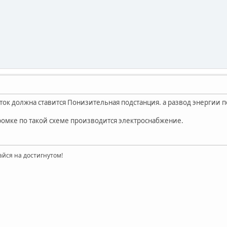
сток должна ставится Понизительная подстанция. а развод энергии
ромке по такой схеме производится электроснабжение.
айся на достигнутом!