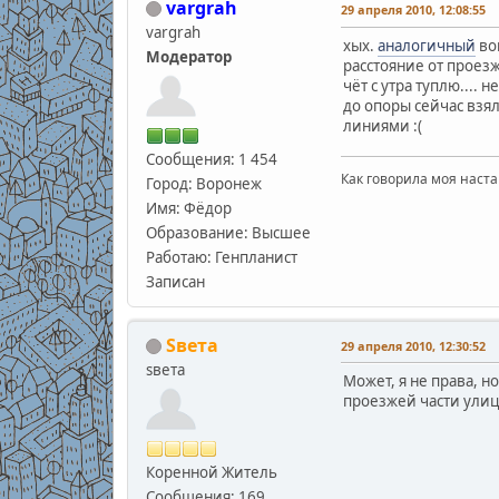
vargrah
29 апреля 2010, 12:08:55
vargrah
хых.
аналогичный
во
Модератор
расстояние от проезж
чёт с утра туплю.... н
до опоры сейчас взял 
линиями :(
Сообщения: 1 454
Как говорила моя наста
Город: Воронеж
Имя: Фёдор
Образование: Высшее
Работаю: Генпланист
Записан
Sвета
29 апреля 2010, 12:30:52
sвета
Может, я не права, н
проезжей части улиц
Коренной Житель
Сообщения: 169