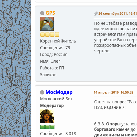
GPS
26 сентября 2011, 16:41
По нефтебазе разводк
идее можно поставит
встречался (там прав
устройстве Вл на тер
Коренной Житель
пожароопасных объек
Сообщения: 79
чертёж.
Город: Россия
Имя: Олег
Работаю: ГП
Записан
МосМодер
14 апреля 2016, 16:50:32
Московский Бот -
Ответ на вопрос "Рас
Модератор
ПУЭ, издание 7:
6.3.8.
Опоры
устано
бортового камня
до 
Сообщения: 3 018
движением и не мен