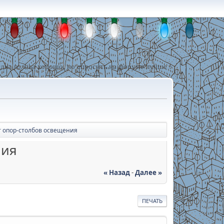
дна голова хорошо, но спросить на форуме лучше !
т опор-столбов освещения
ния
« Назад
-
Далее »
ПЕЧАТЬ