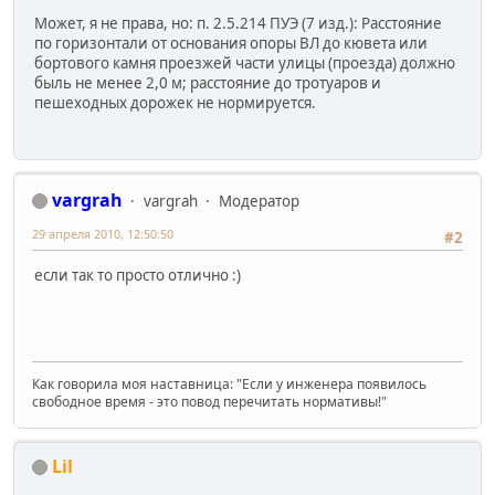
Может, я не права, но: п. 2.5.214 ПУЭ (7 изд.): Расстояние
по горизонтали от основания опоры ВЛ до кювета или
бортового камня проезжей части улицы (проезда) должно
быль не менее 2,0 м; расстояние до тротуаров и
пешеходных дорожек не нормируется.
vargrah
vargrah
Модератор
29 апреля 2010, 12:50:50
#2
если так то просто отлично :)
Как говорила моя наставница: "Если у инженера появилось
свободное время - это повод перечитать нормативы!"
Lil