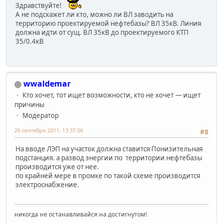
Здравствуйте!
А не подскажет ли кто, можно ли ВЛ заводить на
территорию проектируемой нефтебазы? ВЛ 35кВ. Линия
должна идти от сущ. ВЛ 35кВ до проектируемого КТП
35/0.4кВ
wwaldemar
Кто хочет, тот ищет возможности, кто не хочет — ищет
причины
Модератор
26 сентября 2011, 13:37:06
#8
На вводе ЛЭП на участок должна ставится Понизительная
подстанция. а развод энергии по территории нефтебазы
производится уже от нее.
по крайней мере в промке по такой схеме производится
электроснабжение.
никогда не останавливайся на достигнутом!