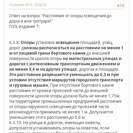
14 апреля 2016, 16:50:32
#10
Ответ на вопрос "Расстояние от опоры освещения до
дороги или тротуара?"
ПУЭ, издание 7:
6.3.8.
Опоры
установок
освещения
площадей, улиц,
дорог д
олжны располагаться на расстоянии не менее 1
м от лицевой грани бортового камня
до внешней
поверхности цоколя опоры
на магистральных улицах и
дорогах с интенсивным транспортным движением и
не менее 0,6 м на других улицах
, дорогах и площадях.
Это расстояние разрешается уменьшать до 0,3 м при
условии отсутствия маршрутов городского транспорта
и грузовых машин.
При отсутствии бортового камня
расстояние от кромки проезжей части до внешней
поверхности цоколя опоры должно быть не менее 1,75м.
На территориях промышленных предприятий расстояние
от опоры наружного освещения до проезжей части
рекомендуется принимать не менее 1 м. Допускается
уменьшение этого расстояния до 0,6 м.
6.3.10. На улицах и дорогах, имеющих кюветы,
допускается устанавливать опоры за кюветом, если