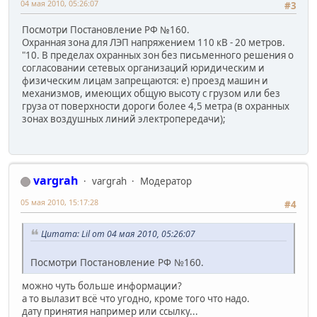
04 мая 2010, 05:26:07
#3
Посмотри Постановление РФ №160.
Охранная зона для ЛЭП напряжением 110 кВ - 20 метров.
"10. В пределах охранных зон без письменного решения о
согласовании сетевых организаций юридическим и
физическим лицам запрещаются: е) проезд машин и
механизмов, имеющих общую высоту с грузом или без
груза от поверхности дороги более 4,5 метра (в охранных
зонах воздушных линий электропередачи);
vargrah
vargrah
Модератор
05 мая 2010, 15:17:28
#4
Цитата: Lil от 04 мая 2010, 05:26:07
Посмотри Постановление РФ №160.
можно чуть больше информации?
а то вылазит всё что угодно, кроме того что надо.
дату принятия например или ссылку...