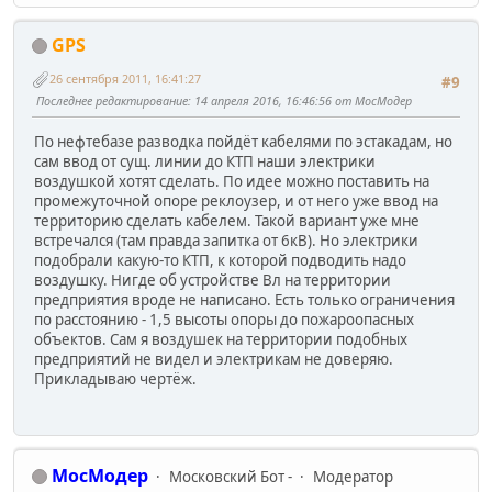
GPS
26 сентября 2011, 16:41:27
#9
Последнее редактирование
: 14 апреля 2016, 16:46:56 от МосМодер
По нефтебазе разводка пойдёт кабелями по эстакадам, но
сам ввод от сущ. линии до КТП наши электрики
воздушкой хотят сделать. По идее можно поставить на
промежуточной опоре реклоузер, и от него уже ввод на
территорию сделать кабелем. Такой вариант уже мне
встречался (там правда запитка от 6кВ). Но электрики
подобрали какую-то КТП, к которой подводить надо
воздушку. Нигде об устройстве Вл на территории
предприятия вроде не написано. Есть только ограничения
по расстоянию - 1,5 высоты опоры до пожароопасных
объектов. Сам я воздушек на территории подобных
предприятий не видел и электрикам не доверяю.
Прикладываю чертёж.
МосМодер
Московский Бот -
Модератор