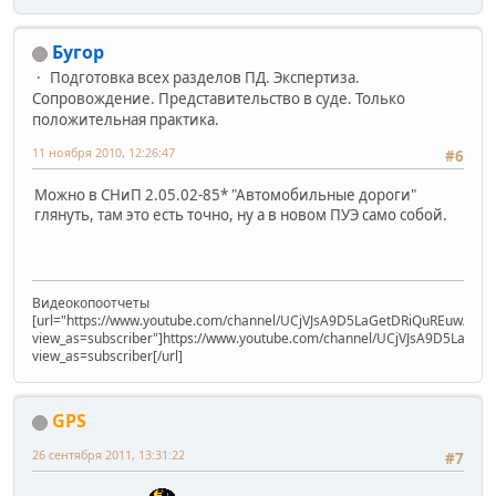
Бугор
Подготовка всех разделов ПД. Экспертиза.
Сопровождение. Представительство в суде. Только
положительная практика.
11 ноября 2010, 12:26:47
#6
Можно в СНиП 2.05.02-85* "Автомобильные дороги"
глянуть, там это есть точно, ну а в новом ПУЭ само собой.
Видеокопоотчеты
[url="https://www.youtube.com/channel/UCjVJsA9D5LaGetDRiQuREuw/vide
view_as=subscriber"]https://www.youtube.com/channel/UCjVJsA9D5LaGet
view_as=subscriber[/url]
GPS
26 сентября 2011, 13:31:22
#7