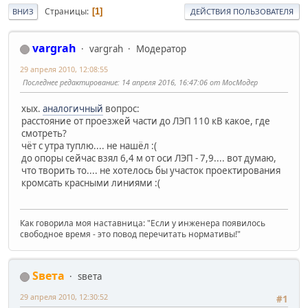
Страницы
1
ВНИЗ
ДЕЙСТВИЯ ПОЛЬЗОВАТЕЛЯ
vargrah
vargrah
Модератор
29 апреля 2010, 12:08:55
Последнее редактирование
: 14 апреля 2016, 16:47:06 от МосМодер
хых.
аналогичный
вопрос:
расстояние от проезжей части до ЛЭП 110 кВ какое, где
смотреть?
чёт с утра туплю.... не нашёл :(
до опоры сейчас взял 6,4 м от оси ЛЭП - 7,9.... вот думаю,
что творить то.... не хотелось бы участок проектирования
кромсать красными линиями :(
Как говорила моя наставница: "Если у инженера появилось
свободное время - это повод перечитать нормативы!"
Sвета
sвета
29 апреля 2010, 12:30:52
#1