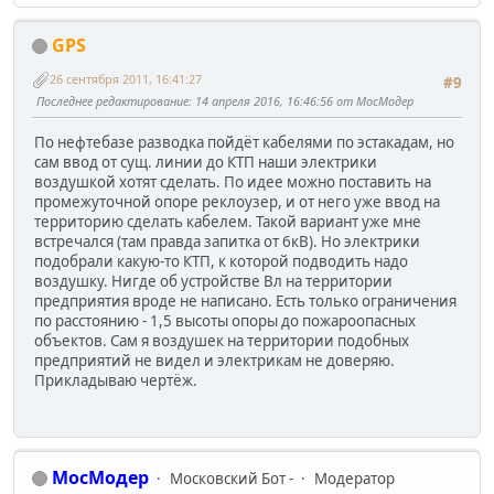
GPS
26 сентября 2011, 16:41:27
#9
Последнее редактирование
: 14 апреля 2016, 16:46:56 от МосМодер
По нефтебазе разводка пойдёт кабелями по эстакадам, но
сам ввод от сущ. линии до КТП наши электрики
воздушкой хотят сделать. По идее можно поставить на
промежуточной опоре реклоузер, и от него уже ввод на
территорию сделать кабелем. Такой вариант уже мне
встречался (там правда запитка от 6кВ). Но электрики
подобрали какую-то КТП, к которой подводить надо
воздушку. Нигде об устройстве Вл на территории
предприятия вроде не написано. Есть только ограничения
по расстоянию - 1,5 высоты опоры до пожароопасных
объектов. Сам я воздушек на территории подобных
предприятий не видел и электрикам не доверяю.
Прикладываю чертёж.
МосМодер
Московский Бот -
Модератор