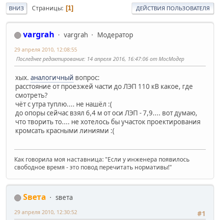
Страницы
1
ВНИЗ
ДЕЙСТВИЯ ПОЛЬЗОВАТЕЛЯ
vargrah
vargrah
Модератор
29 апреля 2010, 12:08:55
Последнее редактирование
: 14 апреля 2016, 16:47:06 от МосМодер
хых.
аналогичный
вопрос:
расстояние от проезжей части до ЛЭП 110 кВ какое, где
смотреть?
чёт с утра туплю.... не нашёл :(
до опоры сейчас взял 6,4 м от оси ЛЭП - 7,9.... вот думаю,
что творить то.... не хотелось бы участок проектирования
кромсать красными линиями :(
Как говорила моя наставница: "Если у инженера появилось
свободное время - это повод перечитать нормативы!"
Sвета
sвета
29 апреля 2010, 12:30:52
#1