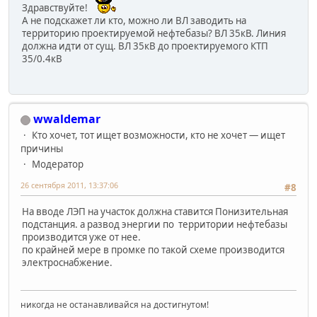
Здравствуйте!
А не подскажет ли кто, можно ли ВЛ заводить на
территорию проектируемой нефтебазы? ВЛ 35кВ. Линия
должна идти от сущ. ВЛ 35кВ до проектируемого КТП
35/0.4кВ
wwaldemar
Кто хочет, тот ищет возможности, кто не хочет — ищет
причины
Модератор
26 сентября 2011, 13:37:06
#8
На вводе ЛЭП на участок должна ставится Понизительная
подстанция. а развод энергии по территории нефтебазы
производится уже от нее.
по крайней мере в промке по такой схеме производится
электроснабжение.
никогда не останавливайся на достигнутом!