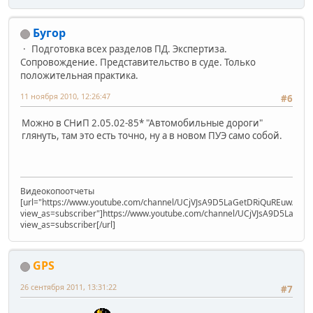
Бугор
Подготовка всех разделов ПД. Экспертиза.
Сопровождение. Представительство в суде. Только
положительная практика.
11 ноября 2010, 12:26:47
#6
Можно в СНиП 2.05.02-85* "Автомобильные дороги"
глянуть, там это есть точно, ну а в новом ПУЭ само собой.
Видеокопоотчеты
[url="https://www.youtube.com/channel/UCjVJsA9D5LaGetDRiQuREuw/vide
view_as=subscriber"]https://www.youtube.com/channel/UCjVJsA9D5LaGet
view_as=subscriber[/url]
GPS
26 сентября 2011, 13:31:22
#7