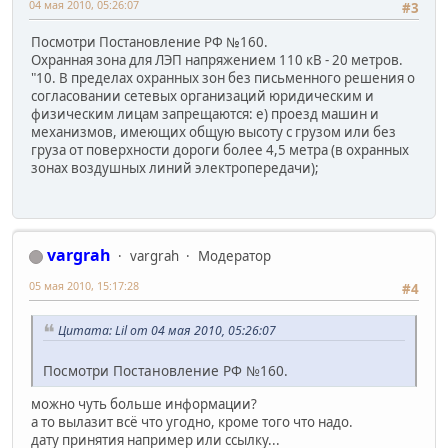
04 мая 2010, 05:26:07
#3
Посмотри Постановление РФ №160.
Охранная зона для ЛЭП напряжением 110 кВ - 20 метров.
"10. В пределах охранных зон без письменного решения о
согласовании сетевых организаций юридическим и
физическим лицам запрещаются: е) проезд машин и
механизмов, имеющих общую высоту с грузом или без
груза от поверхности дороги более 4,5 метра (в охранных
зонах воздушных линий электропередачи);
vargrah
vargrah
Модератор
05 мая 2010, 15:17:28
#4
Цитата: Lil от 04 мая 2010, 05:26:07
Посмотри Постановление РФ №160.
можно чуть больше информации?
а то вылазит всё что угодно, кроме того что надо.
дату принятия например или ссылку...