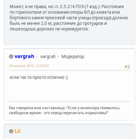
Может, я не права, но: п. 2.5.214 ПУЭ (7 изд.): Расстояние
по горизонтали от основания опоры ВЛ до кювета или
бортового камня проезжей части улицы (проезда) должно
быль не менее 2,0 м; расстояние до тротуаров и
пешеходных дорожек не нормируется.
vargrah
vargrah
Модератор
29 апреля 2010, 12:50:50
#2
если так то просто отлично :)
Как говорила моя наставница: "Если у инженера появилось
свободное время - это повод перечитать нормативы!"
Lil