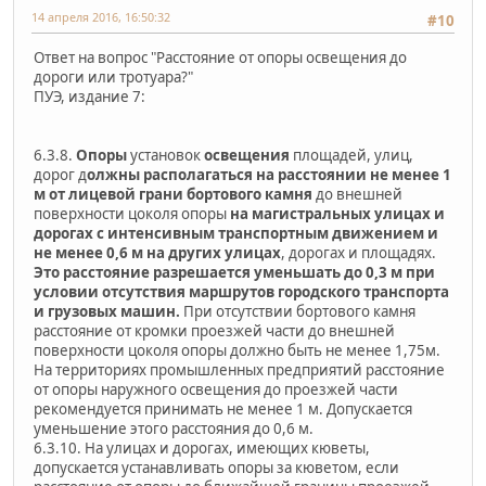
14 апреля 2016, 16:50:32
#10
Ответ на вопрос "Расстояние от опоры освещения до
дороги или тротуара?"
ПУЭ, издание 7:
6.3.8.
Опоры
установок
освещения
площадей, улиц,
дорог д
олжны располагаться на расстоянии не менее 1
м от лицевой грани бортового камня
до внешней
поверхности цоколя опоры
на магистральных улицах и
дорогах с интенсивным транспортным движением и
не менее 0,6 м на других улицах
, дорогах и площадях.
Это расстояние разрешается уменьшать до 0,3 м при
условии отсутствия маршрутов городского транспорта
и грузовых машин.
При отсутствии бортового камня
расстояние от кромки проезжей части до внешней
поверхности цоколя опоры должно быть не менее 1,75м.
На территориях промышленных предприятий расстояние
от опоры наружного освещения до проезжей части
рекомендуется принимать не менее 1 м. Допускается
уменьшение этого расстояния до 0,6 м.
6.3.10. На улицах и дорогах, имеющих кюветы,
допускается устанавливать опоры за кюветом, если