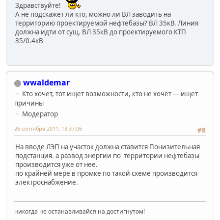
Здравствуйте!
А не подскажет ли кто, можно ли ВЛ заводить на
территорию проектируемой нефтебазы? ВЛ 35кВ. Линия
должна идти от сущ. ВЛ 35кВ до проектируемого КТП
35/0.4кВ
wwaldemar
Кто хочет, тот ищет возможности, кто не хочет — ищет
причины
Модератор
26 сентября 2011, 13:37:06
#8
На вводе ЛЭП на участок должна ставится Понизительная
подстанция. а развод энергии по территории нефтебазы
производится уже от нее.
по крайней мере в промке по такой схеме производится
электроснабжение.
никогда не останавливайся на достигнутом!