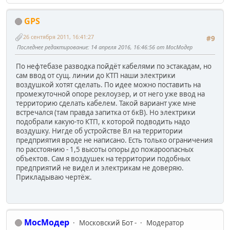
GPS
26 сентября 2011, 16:41:27
#9
Последнее редактирование
: 14 апреля 2016, 16:46:56 от МосМодер
По нефтебазе разводка пойдёт кабелями по эстакадам, но
сам ввод от сущ. линии до КТП наши электрики
воздушкой хотят сделать. По идее можно поставить на
промежуточной опоре реклоузер, и от него уже ввод на
территорию сделать кабелем. Такой вариант уже мне
встречался (там правда запитка от 6кВ). Но электрики
подобрали какую-то КТП, к которой подводить надо
воздушку. Нигде об устройстве Вл на территории
предприятия вроде не написано. Есть только ограничения
по расстоянию - 1,5 высоты опоры до пожароопасных
объектов. Сам я воздушек на территории подобных
предприятий не видел и электрикам не доверяю.
Прикладываю чертёж.
МосМодер
Московский Бот -
Модератор