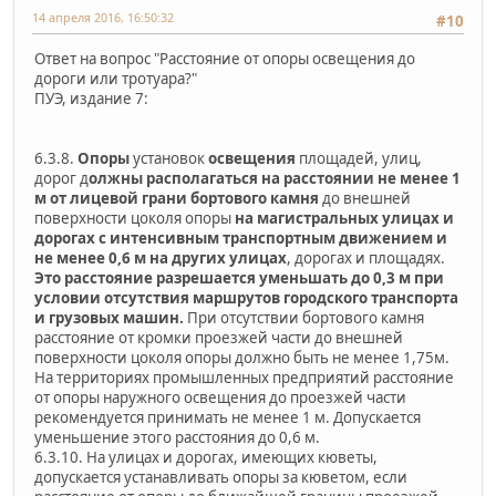
14 апреля 2016, 16:50:32
#10
Ответ на вопрос "Расстояние от опоры освещения до
дороги или тротуара?"
ПУЭ, издание 7:
6.3.8.
Опоры
установок
освещения
площадей, улиц,
дорог д
олжны располагаться на расстоянии не менее 1
м от лицевой грани бортового камня
до внешней
поверхности цоколя опоры
на магистральных улицах и
дорогах с интенсивным транспортным движением и
не менее 0,6 м на других улицах
, дорогах и площадях.
Это расстояние разрешается уменьшать до 0,3 м при
условии отсутствия маршрутов городского транспорта
и грузовых машин.
При отсутствии бортового камня
расстояние от кромки проезжей части до внешней
поверхности цоколя опоры должно быть не менее 1,75м.
На территориях промышленных предприятий расстояние
от опоры наружного освещения до проезжей части
рекомендуется принимать не менее 1 м. Допускается
уменьшение этого расстояния до 0,6 м.
6.3.10. На улицах и дорогах, имеющих кюветы,
допускается устанавливать опоры за кюветом, если