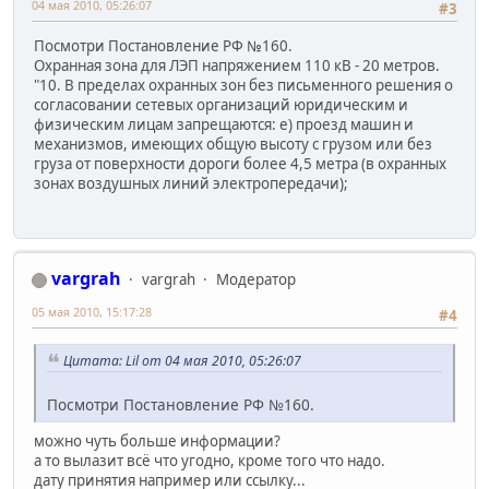
04 мая 2010, 05:26:07
#3
Посмотри Постановление РФ №160.
Охранная зона для ЛЭП напряжением 110 кВ - 20 метров.
"10. В пределах охранных зон без письменного решения о
согласовании сетевых организаций юридическим и
физическим лицам запрещаются: е) проезд машин и
механизмов, имеющих общую высоту с грузом или без
груза от поверхности дороги более 4,5 метра (в охранных
зонах воздушных линий электропередачи);
vargrah
vargrah
Модератор
05 мая 2010, 15:17:28
#4
Цитата: Lil от 04 мая 2010, 05:26:07
Посмотри Постановление РФ №160.
можно чуть больше информации?
а то вылазит всё что угодно, кроме того что надо.
дату принятия например или ссылку...