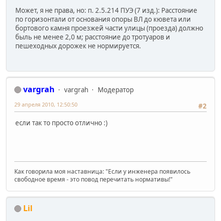
Может, я не права, но: п. 2.5.214 ПУЭ (7 изд.): Расстояние
по горизонтали от основания опоры ВЛ до кювета или
бортового камня проезжей части улицы (проезда) должно
быль не менее 2,0 м; расстояние до тротуаров и
пешеходных дорожек не нормируется.
vargrah
vargrah
Модератор
29 апреля 2010, 12:50:50
#2
если так то просто отлично :)
Как говорила моя наставница: "Если у инженера появилось
свободное время - это повод перечитать нормативы!"
Lil