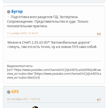
Бугор
Подготовка всех разделов ПД. Экспертиза.
Сопровождение. Представительство в суде. Только
положительная практика.
11 ноября 2010, 12:26:47
#6
Можно в СНиП 2.05.02-85* "Автомобильные дороги"
глянуть, там это есть точно, ну а в новом ПУЭ само собой.
Видеокопоотчеты
[url="https://www.youtube.com/channel/UCjVJsA9D5LaGetDRiQuREuw/vide
view_as=subscriber"]https://www.youtube.com/channel/UCjVJsA9D5LaGet
view_as=subscriber[/url]
GPS
26 сентября 2011, 13:31:22
#7