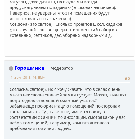
санузлы, даже для мгн, но в ауле мы всегда
предусматриваем по заданию ( в школах например).
Наверное, не уверены, что эти помещения будут
использовать по назначению)
Хоз.зона - это святое) . Сколько проектов школ, садиков,
фок в аулах было - везде джентельменский набор из
котельных, септиков, дэс, уборных надворных и д.
Горошинка
Модератор
11 июля 2018, 16:45:04
#5
Согласна, святое)). Но я хочу сказать, что в селах очень
много неиспользованной земли пустует. Может, выделят
под это дело отдельный смежный участок?
Забыла еще про ориентацию помещений по сторонам
света написать. Тут, наверное, имеется ввиду в
соответствии с СанПиН по инсоляции, смотря какой у вас
набор помещений, например, комната дневного
пребывания пожилых людей...