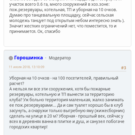
участок всего 0.6 га, много сооружений в хоз.зоне:
пож.резервуары, котельная, ТП и уборная на 10 очков.
Думаю про танцевальную площадку, сейчас сельская
молодежь танцует под открытым небом интересно знать ).
Значит жестких ограничений нет, что поместится, то и
принимается. Ок, спасибо
Горошинка
Модератор
11 июля 2018, 13:10:09
#3
Уборная на 10 очков - на 100 посетителей, правильный
расчет?
А нельзя ли все эти сооружения, хотя бы пожарные
резервуары, котельную и ТП вынести за территорию
клуба? Уж больно территория маленькая, жалко занимать
ее пож.резервуарами... Да и сам туалет хорошо бы в клуб
засунуть, а снаружи только выгребную яму (жижесборник)
сделать на улице в 20 м? Уборная - прошлый век, сейчас у
всех в деревнях ванна в плитке и душ, и санузел побогаче
городских квартир!