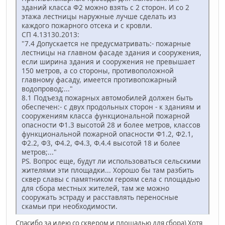
зданий класса Ф2 можно взять с 2 сторон. И со 2
этажа лестницы наружные лучше сделать из
каждого пожарного отсека и с кровли.
СП 4.13130.2013:
"7.4 Допускается не предусматривать:- пожарные
лестницы на главном фасаде здания и сооружения,
если ширина здания и сооружения не превышает
150 метров, а со стороны, противоположной
главному фасаду, имеется противопожарный
водопровод;..."
8.1 Подъезд пожарных автомобилей должен быть
обеспечен:- с двух продольных сторон - к зданиям и
сооружениям класса функциональной пожарной
опасности Ф1.3 высотой 28 и более метров, классов
функциональной пожарной опасности Ф1.2, Ф2.1,
Ф2.2, Ф3, Ф4.2, Ф4.3, Ф.4.4 высотой 18 и более
метров;..."
PS. Вопрос еще, будут ли использоваться сельскими
жителями эти площадки... Хорошо бы там разбить
сквер славы с памятником героям села с площадью
для сбора местных жителей, там же можно
сооружать эстраду и расставлять переносные
скамьи при необходимости.
Спасибо за идею со сквером и площадью для сбора) Хотя