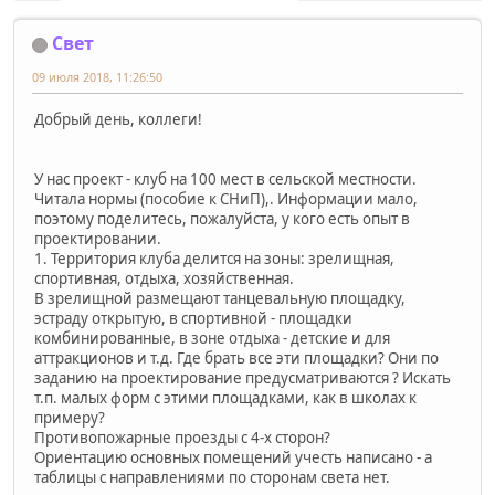
Свет
09 июля 2018, 11:26:50
Добрый день, коллеги!
У нас проект - клуб на 100 мест в сельской местности.
Читала нормы (пособие к СНиП),. Информации мало,
поэтому поделитесь, пожалуйста, у кого есть опыт в
проектировании.
1. Территория клуба делится на зоны: зрелищная,
спортивная, отдыха, хозяйственная.
В зрелищной размещают танцевальную площадку,
эстраду открытую, в спортивной - площадки
комбинированные, в зоне отдыха - детские и для
аттракционов и т.д. Где брать все эти площадки? Они по
заданию на проектирование предусматриваются ? Искать
т.п. малых форм с этими площадками, как в школах к
примеру?
Противопожарные проезды с 4-х сторон?
Ориентацию основных помещений учесть написано - а
таблицы с направлениями по сторонам света нет.