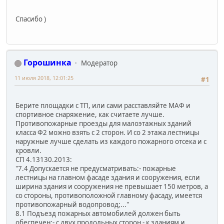
Спасибо )
Горошинка
Модератор
11 июля 2018, 12:01:25
#1
Берите площадки с ТП, или сами расставляйте МАФ и
спортивное снаряжение, как считаете лучше.
Противопожарные проезды для малоэтажных зданий
класса Ф2 можно взять с 2 сторон. И со 2 этажа лестницы
наружные лучше сделать из каждого пожарного отсека и с
кровли.
СП 4.13130.2013:
"7.4 Допускается не предусматривать:- пожарные
лестницы на главном фасаде здания и сооружения, если
ширина здания и сооружения не превышает 150 метров, а
со стороны, противоположной главному фасаду, имеется
противопожарный водопровод;..."
8.1 Подъезд пожарных автомобилей должен быть
обеспечен:- с двух продольных сторон - к зданиям и