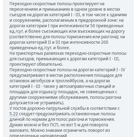
Переходно-скоростные полосы проектируют на
пересечениях и примыканиях в одном уровне в местах
съездов на дорогах категорий I - III, в том числе к зданиям
и сооружениям, располагаемым в придорожной зоне: на
дорогах категории I при интенсивности 50 приведенных
ед./сут. и более съезжающих или въезжающих на дорогу
(соответственно для полосы торможения или разгона); на
дорогах категорий II и III при интенсивности 200
приведенных ед./сут. и более.
На транспортных развязках переходно-скоростные полосы
для съездов, примыкающих к дорогам категорий I - III,
проектируют обязательно.
Переходно-скоростные полосы на дорогах категорий I - IV
предусматривают в местах расположения площадок для
остановок автобусов и троллейбусов, а на дорогах
категорий I - III - также у автозаправочных станций и
площадок для отдыха (у площадок, не совмещенных с
другими сооружениями обслуживания, полосы разгона
допускается не устраивать).
У постов дорожно-патрульной службы в соответствии с
5.22
следует предусматривать остановочные полосы
длиной по нормам для полос разгона и торможения.
Думаю можно и без ПСП, но вот 5 м для поворота
маловато. Можно знаками ограничить поворот из
определенных направлений