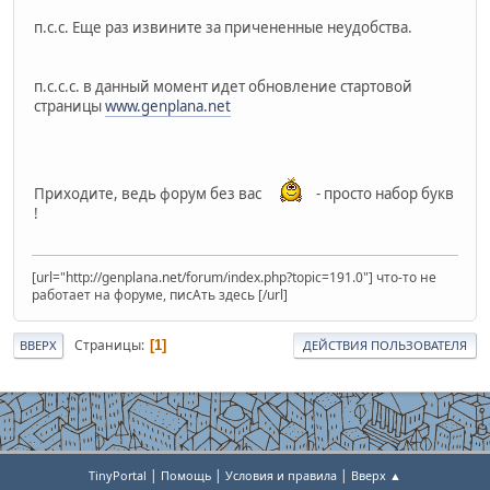
п.с.с. Еще раз извините за причененные неудобства.
п.с.с.с. в данный момент идет обновление стартовой
страницы
www.genplana.net
Приходите, ведь форум без вас
- просто набор букв
!
[url="http://genplana.net/forum/index.php?topic=191.0"] что-то не
работает на форуме, писАть здесь [/url]
Страницы
1
ВВЕРХ
ДЕЙСТВИЯ ПОЛЬЗОВАТЕЛЯ
|
|
|
TinyPortal
Помощь
Условия и правила
Вверх ▲