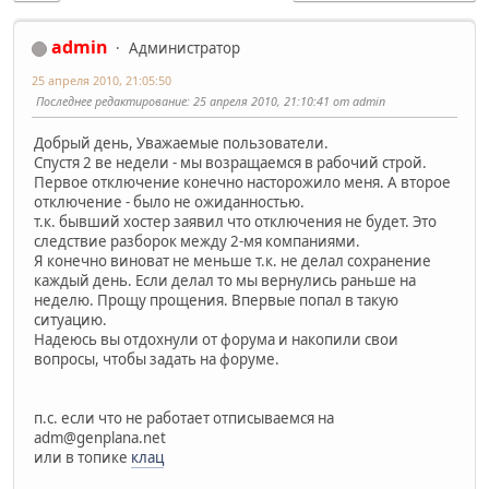
admin
Администратор
25 апреля 2010, 21:05:50
Последнее редактирование
: 25 апреля 2010, 21:10:41 от admin
Добрый день, Уважаемые пользователи.
Спустя 2 ве недели - мы возращаемся в рабочий строй.
Первое отключение конечно насторожило меня. А второе
отключение - было не ожиданностью.
т.к. бывший хостер заявил что отключения не будет. Это
следствие разборок между 2-мя компаниями.
Я конечно виноват не меньше т.к. не делал сохранение
каждый день. Если делал то мы вернулись раньше на
неделю. Прощу прощения. Впервые попал в такую
ситуацию.
Надеюсь вы отдохнули от форума и накопили свои
вопросы, чтобы задать на форуме.
п.с. если что не работает отписываемся на
adm@genplana.net
или в топике
клац