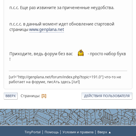
п.с.с. Еще раз извините за причененные неудобства.
п.с.с.с. в данный момент идет обновление стартовой
страницы
www.genplana.net
Приходите, ведь форум без вас
- просто набор букв
!
[url="http://genplana.net/forum/index.php?topic=191.0"] что-то не
работает на форуме, писАть здесь [/url]
Страницы
1
ВВЕРХ
ДЕЙСТВИЯ ПОЛЬЗОВАТЕЛЯ
|
|
|
TinyPortal
Помощь
Условия и правила
Вверх ▲