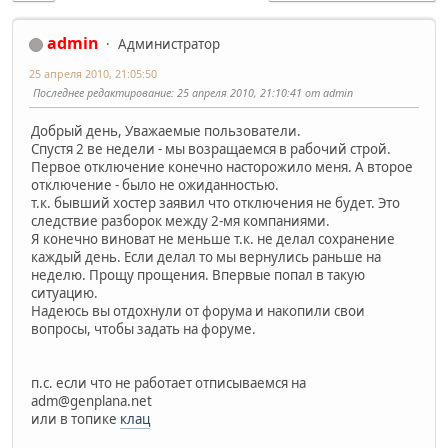
admin
Администратор
25 апреля 2010, 21:05:50
Последнее редактирование
: 25 апреля 2010, 21:10:41 от admin
Добрый день, Уважаемые пользователи.
Спустя 2 ве недели - мы возращаемся в рабочий строй.
Первое отключение конечно насторожило меня. А второе
отключение - было не ожиданностью.
т.к. бывший хостер заявил что отключения не будет. Это
следствие разборок между 2-мя компаниями.
Я конечно виноват не меньше т.к. не делал сохранение
каждый день. Если делал то мы вернулись раньше на
неделю. Прощу прощения. Впервые попал в такую
ситуацию.
Надеюсь вы отдохнули от форума и накопили свои
вопросы, чтобы задать на форуме.
п.с. если что не работает отписываемся на
adm@genplana.net
или в топике
клац